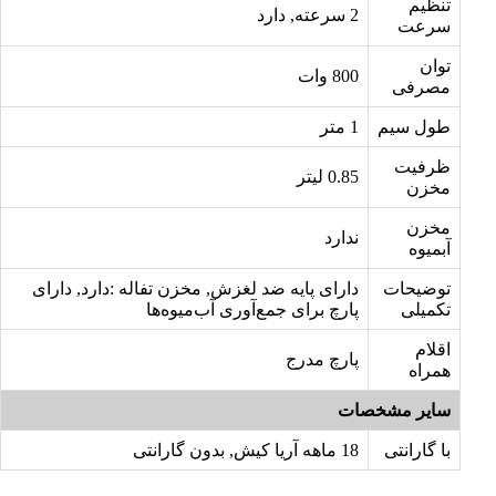
تنظیم
2 سرعته, دارد
سرعت
توان
800 وات
مصرفی
طول سیم
1 متر
ظرفیت
0.85 لیتر
مخزن
مخزن
ندارد
آبمیوه
توضیحات
دارای پایه ضد لغزش, مخزن تفاله :دارد, دارای
تکمیلی
پارچ برای جمع‌آوری آب‌میوه‌ها
اقلام
پارچ مدرج
همراه
سایر مشخصات
با گارانتی
18 ماهه آریا کیش, بدون گارانتی