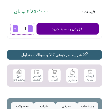
قیمت:
۴٬۸۵۰٬۰۰۰ تومان
آب
افزودن به سبد خرید
میوه
گیری
کنوود
مدل
JEP02
عدد
شرایط مرجوعی کالا و سوالات متداول
تضمین
ارسال
خرید
تنوع
رضایت
کیفیت
سریع
آسان
محصولات
مشتری
مشخصات
معرفی
نظرات
محصولات