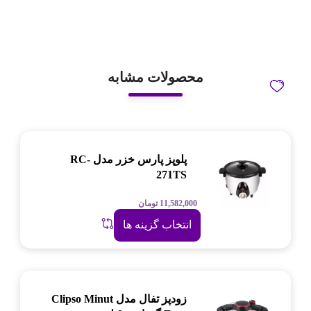
محصولات مشابه
پلوپز پارس خزر مدل RC-
271TS
11,582,000
تومان
انتخاب گزینه ها
زودپز تفال مدل Clipso Minut