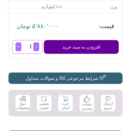
وزن
0.6 کیلوگرم
قیمت:
۵٬۸۸۰٬۰۰۰ تومان
آسیاب
افزودن به سبد خرید
قهوه
بوش
مدل
TSM6A011W
عدد
شرایط مرجوعی کالا و سوالات متداول
تضمین
ارسال
خرید
تنوع
رضایت
کیفیت
سریع
آسان
محصولات
مشتری