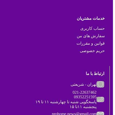
خدمات مشتریان
حساب کاربری
سفارش های من
قوانین و مقررات
حریم خصوصی
ارتباط با ما
تهران - شریعتی
021-22637462
09352251595
پاسخگویی شنبه تا چهارشنبه ۱۱ تا ۱۹
پنجشنبه ۱۱تا ۱۵
prohome.news@gmail.com