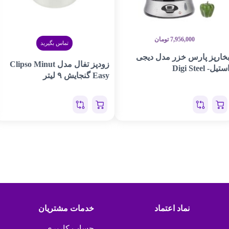
7,956,000
تومان
تماس بگیرید
خارپز پارس خزر مدل دیجی
زودپز تفال مدل Clipso Minut
ستیل- Digi Steel
Easy گنجایش ۹ لیتر
نماد اعتماد
خدمات مشتریان
حساب کاربری