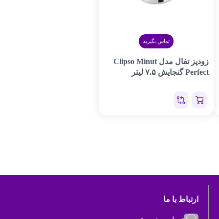
تماس بگیرید
زودپز تفال مدل Clipso Minut
Perfect گنجایش ۷.۵ لیتر
ارتباط با ما