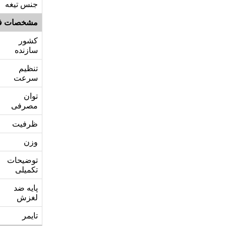
جنس تیغه
مشخصات ف
کشور
سازنده
تنظیم
سرعت
توان
مصرفی
ظرفیت
وزن
توضیحات
تکمیلی
پایه ضد
لغزش
تایمر