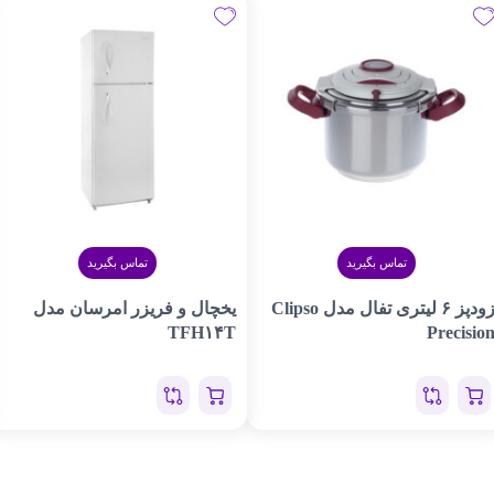
تماس بگیرید
تماس بگیرید
زودپز ۶ لیتری تفال مدل Clipso
یخچال و فریزر امرسان مدل
TFH۱۴T
Precisio