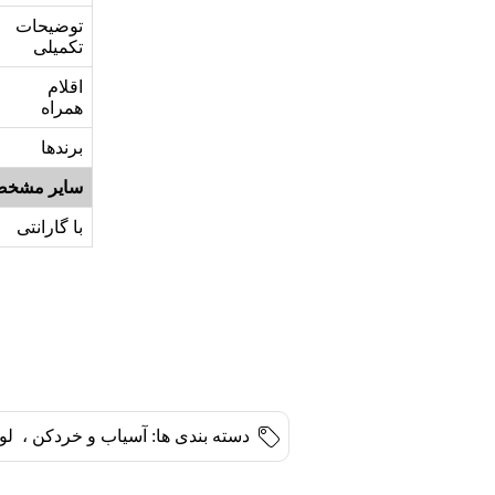
توضیحات
تکمیلی
اقلام
همراه
برندها
سایر مشخص
با گارانتی
دسته بندی ها:
آسیاب و خردکن
،
لو