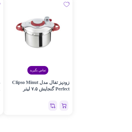
تماس بگیرید
زودپز تفال مدل Clipso Minut
Perfect گنجایش ۷.۵ لیتر
n