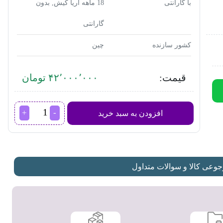
با گارانتی
18 ماهه آریا کیش, بدون
گارانتی
کشور سازنده
چین
قیمت:
۴۲٬۰۰۰٬۰۰۰ تومان
آسیاب
افزودن به سبد خرید
قهوه
دلونگی
مدل
KG521
عدد
عی کالا و سوالات متداول