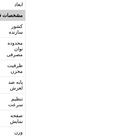
ابعاد
مشخصات ف
کشور
سازنده
محدوده
توان
مصرفی
ظرفیت
مخزن
پایه ضد
لغزش
تنظیم
سرعت
صفحه
نمایش
وزن