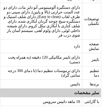
دارای دستگیره آلومینیومی آنو دایز مات, دارای دو
عدد المنت حرارتی (بالا و پایین), دارای سینی دو
طرف لعاب (Easy to clean), دارای شلف استیک و
توضیحات
دستگیره سیخ جوجه گردان آبکاری شده, دارای
تکمیلی
شلف کناری با آبکاری نیکل کروم, دارای شیشه
داخلی لوئی, دارای ولوم آهنی, سیستم آسان باز
شوی درب فر
صفحه
دارد
نمایش
دارای تایمر مکانیکی 120 دقیقه (به همراه پخت
تایمر
دستی)
تنطیم
دارای ترموستات تنظیم دما (تا دمای 300 درجه
دما
سانتی گراد)
برندها
داتیس
سایر مشخصات
با گارانتی
18 ماهه داتیس سرویس