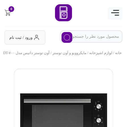
0
ورود / ثبت نام
خانه
/
لوازم اشپزخانه
/
مایکروویو و اَون توستر
/ آون توستر داتیس مدل DT-۷۰۰