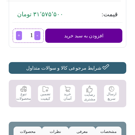
قیمت:
۳۱٬۵۷۵٬۵۰۰ تومان
آون
افزودن به سبد خرید
توستر
داتیس
مدل
DT-
700
عدد
شرایط مرجوعی کالا و سوالات متداول
تضمین
ارسال
خرید
تنوع
رضایت
کیفیت
سریع
آسان
محصولات
مشتری
مشخصات
معرفی
نظرات
محصولات