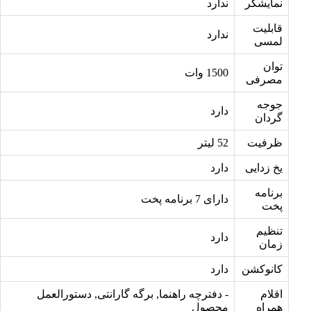
نمایشگر
ندارد
قابلیت
ندارد
لمسی
توان
1500 وات
مصرفی
جوجه
دارد
گردان
ظرفیت
52 لیتر
یخ زدایی
دارد
برنامه
دارای 7 برنامه پخت
پخت
تنظیم
دارد
زمان
کانوکشن
دارد
اقلام
- دفترچه راهنما, برگه گارانتی, دستورالعمل
همراه
محصول