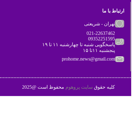
ارتباط با ما
تهران - شریعتی
021-22637462
09352251595
پاسخگویی شنبه تا چهارشنبه ۱۱ تا ۱۹
پنجشنبه ۱۱تا ۱۵
prohome.news@gmail.com
کلیه حقوق
سایت پروهوم
محفوظ است @2025