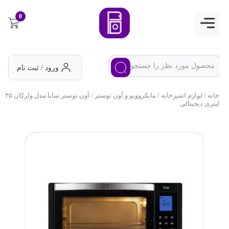
0
ورود / ثبت نام
خانه
/
لوازم اشپزخانه
/
مایکروویو و اَون توستر
/ آون توستر سایا مدل ولرکان ۳۵
لیتری دیجیتالی