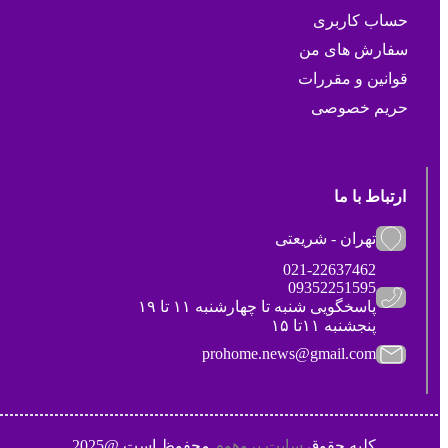
حساب کاربری
سفارش های من
قوانین و مقررات
حریم خصوصی
ارتباط با ما
تهران - شریعتی
021-22637462
09352251595
پاسخگویی شنبه تا چهارشنبه ۱۱ تا ۱۹
پنجشنبه ۱۱تا ۱۵
prohome.news@gmail.com
کلیه حقوق
سایت پروهوم
محفوظ است @2025