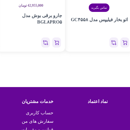
42,955,000
تومان
تماس بگیرید
جارو برقی بوش مدل
اتو بخار فیلیپس مدل GC۴۵۵۸
BGL۸PRO۵
نماد اعتماد
خدمات مشتریان
حساب کاربری
سفارش های من
قوانین و مقررات