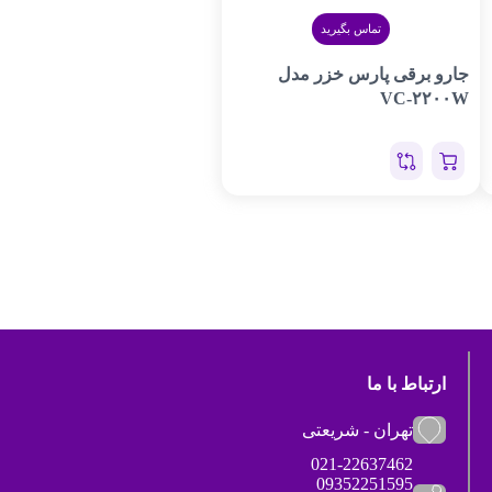
تماس بگیرید
جارو برقی پارس خزر مدل
VC-۲۲۰۰W
ارتباط با ما
تهران - شریعتی
021-22637462
09352251595