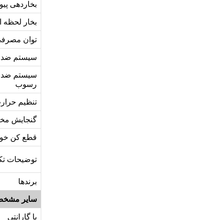
بخاردهی پیو
بخار لحظه ا
توان مصرف
سیستم ضد 
سیستم ضد
رسوب
تنظیم حرار
گنجایش مخ
قطع کن خود
توضیحات تک
برندها
سایر مشخص
با گارانتی