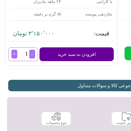
با گارانتی
۲۴ ماهه مادیران
بخاردهی پیوسته
40 گرم بر دقیقه
قیمت:
۳٬۱۵۰٬۰۰۰ تومان
اتو
افزودن به سبد خرید
بخار
ایکس
ویژن
مدل
SI4032
عدد
عی کالا و سوالات متداول
ین کیفیت
تنوع محصولات