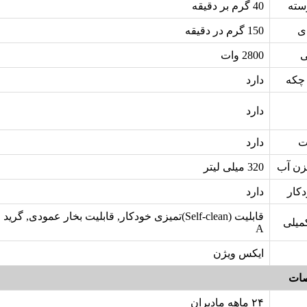
سته
40 گرم بر دقیقه
ی
150 گرم در دقیقه
ی
2800 وات
چکه
دارد
دارد
ت
دارد
زن آب
320 میلی لیتر
کار
دارد
قابلیت (Self-clean)تمیزی خودکار, قابلیت بخار عمودی,
میلی
A
ایکس ویژن
ات
۲۴ ماهه مادیران