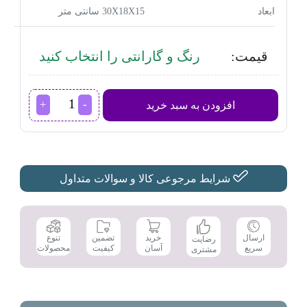
ابعاد
30X18X15 سانتی متر
قیمت:
رنگ و گارانتی را انتخاب کنید
اتو
افزودن به سبد خرید
بخار
تفال
مدل
FV9848
عدد
شرایط مرجوعی کالا و سوالات متداول
تضمین
ارسال
خرید
تنوع
رضایت
کیفیت
سریع
آسان
محصولات
مشتری