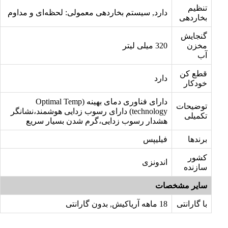
تنظیم
دارد, سیستم بخاردهی معمولی: لحظه‌ای و مداوم
بخاردهی
گنجایش
مخزن
320 میلی لیتر
آب
قطع کن
دارد
خودکار
دارای فناوری دمای بهینه (Optimal Temp
توضیحات
technology) دارای رسوب زدایی هوشمند،نشانگر
تکمیلی
هشدار رسوب زدایی،گرم شدن بسیار سریع
برندها
فیلیپس
کشور
اندونزی
سازنده
سایر مشخصات
با گارانتی
18 ماهه آریاکیش, بدون گارانتی