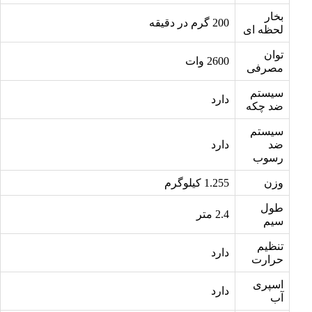
بخار
200 گرم در دقیقه
لحظه ای
توان
2600 وات
مصرفی
سیستم
دارد
ضد چکه
سیستم
ضد
دارد
رسوب
وزن
1.255 کیلوگرم
طول
2.4 متر
سیم
تنظیم
دارد
حرارت
اسپری
دارد
آب