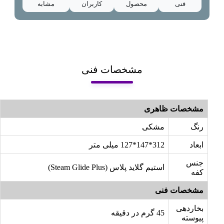
فنی
محصول
کاربران
مشابه
مشخصات فنی
مشخصات ظاهری
رنگ
مشکی
ابعاد
312*147*127 میلی متر
جنس
استیم گلاید پلاس (Steam Glide Plus)
کفه
مشخصات فنی
بخاردهی
45 گرم در دقیقه
پیوسته