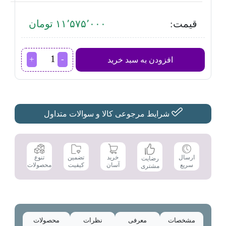
قیمت:
۱۱٬۵۷۵٬۰۰۰ تومان
اتو
افزودن به سبد خرید
فیلیپس
مدل
DST5040
عدد
شرایط مرجوعی کالا و سوالات متداول
تضمین
ارسال
خرید
تنوع
رضایت
کیفیت
سریع
آسان
محصولات
مشتری
مشخصات
معرفی
نظرات
محصولات