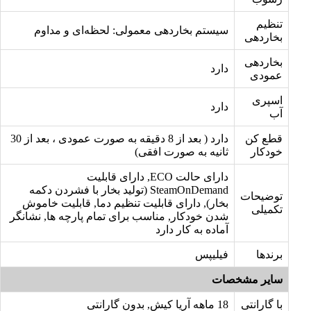
تنظیم
سیستم بخاردهی معمولی: لحظه‌ای و مداوم
بخاردهی
بخاردهی
دارد
عمودی
اسپری
دارد
آب
قطع کن
دارد ( بعد از 8 دقیقه به صورت عمودی ، بعد از 30
خودکار
ثانیه به صورت افقی)
دارای حالت ECO, دارای قابلیت
SteamOnDemand (تولید بخار با فشردن دکمه
توضیحات
بخار), دارای قابلیت تنظیم دما, قابلیت خاموش
تکمیلی
شدن خودکار, مناسب برای تمام پارچه ها, نشانگر
آماده به کار دارد
برندها
فیلیپس
سایر مشخصات
با گارانتی
18 ماهه آریا کیش, بدون گارانتی