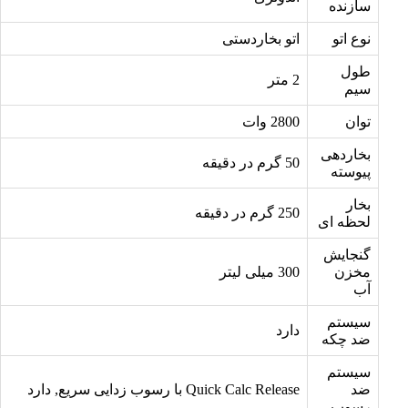
سازنده
نوع اتو
اتو بخاردستی
طول
2 متر
سیم
توان
2800 وات
بخاردهی
50 گرم در دقیقه
پیوسته
بخار
250 گرم در دقیقه
لحظه ای
گنجایش
مخزن
300 میلی لیتر
آب
سیستم
دارد
ضد چکه
سیستم
ضد
Quick Calc Release با رسوب زدایی سریع, دارد
رسوب