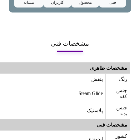
فنی
محصول
کاربران
مشابه
مشخصات فنی
مشخصات ظاهری
رنگ
بنفش
جنس
Steam Glide
کفه
جنس
پلاستیک
بدنه
مشخصات فنی
کشور
اندونزی