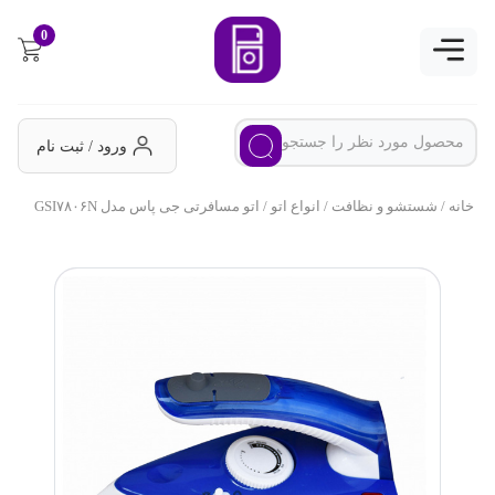
0
ورود / ثبت نام
خانه
/
شستشو و نظافت
/
انواع اتو
/ اتو مسافرتی جی پاس مدل GSI۷۸۰۶N