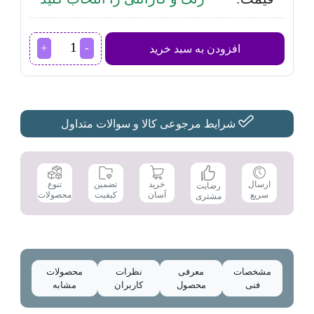
اتو
افزودن به سبد خرید
مسافرتی
جی
پاس
مدل
GSI7806N
عدد
شرایط مرجوعی کالا و سوالات متداول
تضمین
ارسال
خرید
تنوع
رضایت
کیفیت
سریع
آسان
محصولات
مشتری
مشخصات
معرفی
نظرات
محصولات
فنی
محصول
کاربران
مشابه