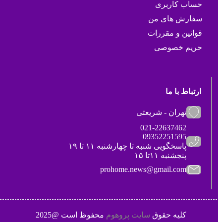
حساب کاربری
سفارش های من
قوانین و مقررات
حریم خصوصی
ارتباط با ما
تهران - شریعتی
021-22637462
09352251595
پاسخگویی شنبه تا چهارشنبه ۱۱ تا ۱۹
پنجشنبه ۱۱تا ۱۵
prohome.news@gmail.com
کلیه حقوق
سایت پروهوم
محفوظ است @2025