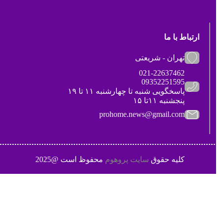
ارتباط با ما
تهران - شریعتی
021-22637462
09352251595
پاسخگویی شنبه تا چهارشنبه ۱۱ تا ۱۹
پنجشنبه ۱۱تا ۱۵
prohome.news@gmail.com
کلیه حقوق
سایت پروهوم
محفوظ است @2025