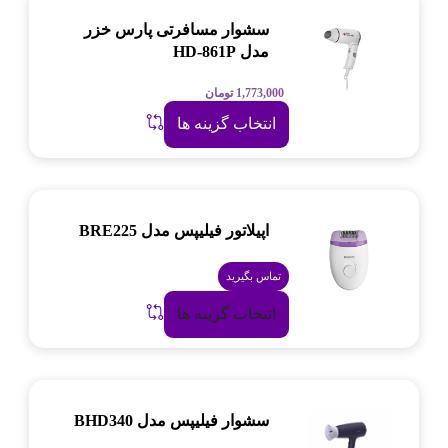
سشوار مسافرتی پارس خزر
مدل HD-861P
1,773,000
تومان
انتخاب گزینه ها
اپیلاتور فیلیپس مدل BRE225
تماس بگیرید
انتخاب گزینه ها
سشوار فیلیپس مدل BHD340