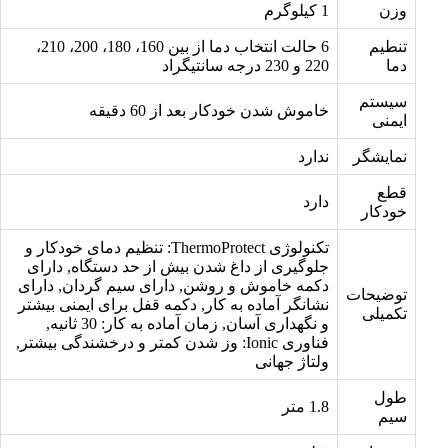
وزن
1 کیلوگرم
تنطیم
6 حالت انتخاب دما از بین 160، 180، 200، 210،
دما
220 و 230 درجه سانتیگراد
سیستم
خاموش شدن خودکار بعد از 60 دقیقه
ایمنی
نمایشگر
ندارد
قطع
دارد
خودکار
تکنولوژی ThermoProtect: تنظیم دمای خودکار و
جلوگیری از داغ شدن بیش از حد دستگاه, دارای
دکمه خاموش و روشن, دارای سیم گردان, دارای
توضیحات
نشانگر آماده به کار, دکمه قفل برای ایمنی بیشتر
تکمیلی
و نگهداری آسان, زمان آماده به کار: 30 ثانیه,
فناوری Ionic: وز شدن کمتر و درخشندگی بیشتر,
ولتاژ جهانی
طول
1.8 متر
سیم