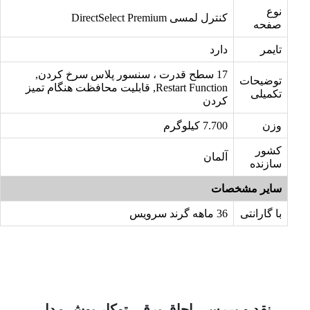
نوع
کنترل لمسی DirectSelect Premium
صفحه
تایمر
دارد
17 سطح قدرت ، سنسور پلاس سرخ کردن,
توضیحات
Restart Function, قابلیت محافظت هنگام تمیز
تکمیلی
کردن
وزن
7.700 کیلوگرم
کشور
آلمان
سازنده
سایر مشخصات
با گارانتی
36 ماهه گرند سرویس
نقد و بررسی اجاق برقی توکار بوش مدل