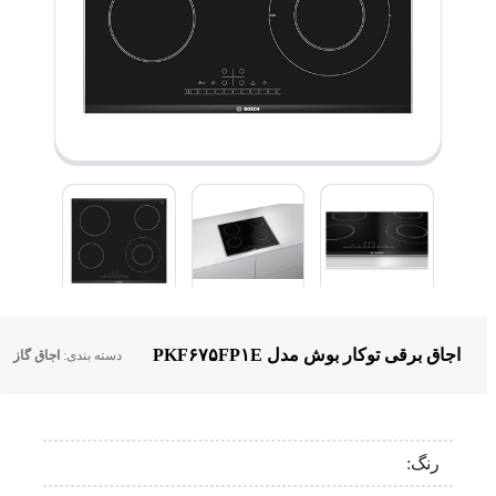
اجاق برقی توکار بوش مدل PKF۶۷۵FP۱E
دسته بندی:
اجاق گاز
رنگ: