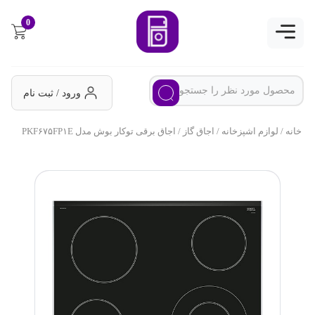
0
ورود / ثبت نام
خانه
/
لوازم اشپزخانه
/
اجاق گاز
/ اجاق برقی توکار بوش مدل PKF۶۷۵FP۱E