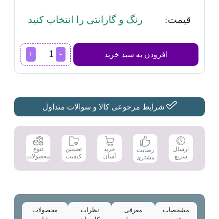
قیمت:
رنگ و گارانتی را انتخاب کنید
اجاق
افزودن به سبد خرید
برقی
توکار
بوش
مدل
PKF675FP1E
عدد
شرایط مرجوعی کالا و سوالات متداول
تضمین
ارسال
خرید
تنوع
رضایت
کیفیت
سریع
آسان
محصولات
مشتری
مشخصات
معرفی
نظرات
محصولات