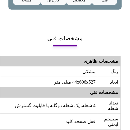
فنی
محصول
کاربران
مشابه
مشخصات فنی
مشخصات ظاهری
رنگ
مشکی
ابعاد
44x606x527 میلی متر
مشخصات فنی
تعداد
4 شعله, یک شعله دوگانه با قابلیت گسترش
شعله
سیستم
قفل صفحه کلید
ایمنی