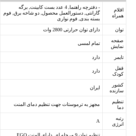
- دفترچه راهنما, 4 عدد بست کابینت, برگه
اقلام
گارانتی, دستورالعمل محصول, دو شاخه برق, فوم
همراه
بسته بندی, فوم نواری
توان
دارای توان حرارتی 2800 وات
صفحه
تمام لمسی
نمایش
تایمر
دارد
قفل
دارد
کودک
کشور
ایران
سازنده
تنطیم
مجهز به ترموستات جهت تنظیم دمای المنت
دما
رتبه
A
انرژی
تنظیم توان 9 مرحله ای, دارای المنت EGO,