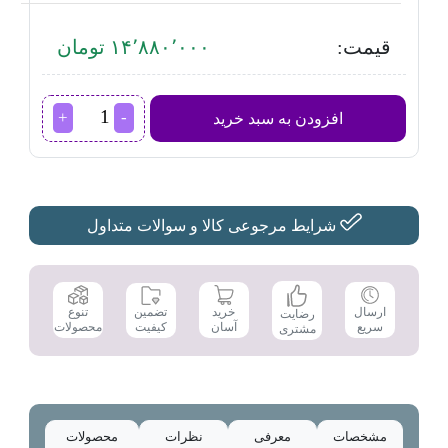
قیمت:
۱۴٬۸۸۰٬۰۰۰ تومان
اجاق
افزودن به سبد خرید
برقی
داتیس مدل
DGE-
252
عدد
شرایط مرجوعی کالا و سوالات متداول
تضمین
ارسال
خرید
تنوع
رضایت
کیفیت
سریع
آسان
محصولات
مشتری
مشخصات
معرفی
نظرات
محصولات