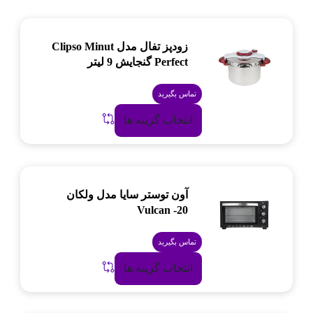
زودپز تفال مدل Clipso Minut
Perfect گنجایش 9 لیتر
تماس بگیرید
انتخاب گزینه ها
آون توستر سایا مدل ولکان
Vulcan -20
تماس بگیرید
انتخاب گزینه ها