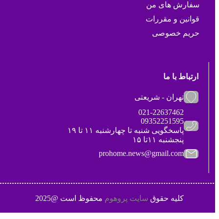
سفارش های من
قوانین و مقررات
حریم خصوصی
ارتباط با ما
تهران - شریعتی
021-22637462
09352251595
پاسخگویی شنبه تا چهارشنبه ۱۱ تا ۱۹
پنجشنبه ۱۱تا ۱۵
prohome.news@gmail.com
کلیه حقوق
سایت پروهوم
محفوظ است @2025