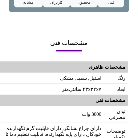
فنی
محصول
کاربران
مشابه
مشخصات فنی
مشخصات ظاهری
رنگ
استیل, سفید, مشکی
ابعاد
۴۳x۲۲x۷ سانتی‌متر
مشخصات فنی
توان
3000 وات
مصرفی
دارای چراغ نشانگر, دارای قابلیت گرم نگهدارنده
توضیحات
خودکار, دارای پایه نگهدارنده, قابلیت تنظیم دما تا
تکمیلی