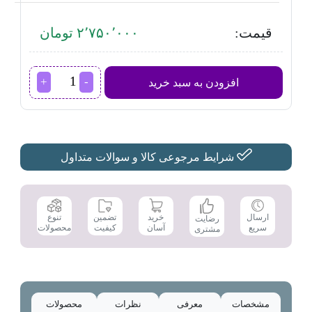
قیمت:
۲٬۷۵۰٬۰۰۰ تومان
اجاق
افزودن به سبد خرید
برقی
سفری
یونیک
لایف
مدل
UL-
شرایط مرجوعی کالا و سوالات متداول
3677
عدد
تضمین
ارسال
خرید
تنوع
رضایت
کیفیت
سریع
آسان
محصولات
مشتری
مشخصات
معرفی
نظرات
محصولات