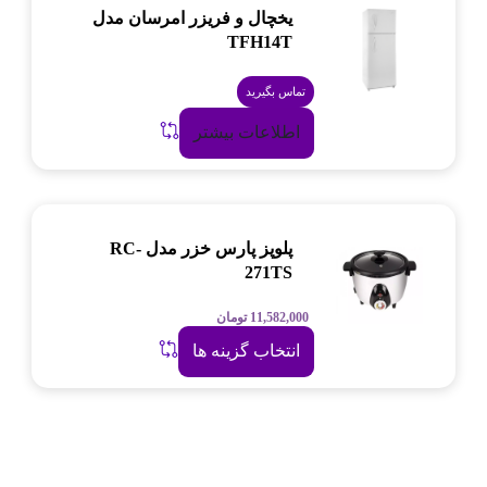
یخچال و فریزر امرسان مدل
TFH14T
تماس بگیرید
اطلاعات بیشتر
پلوپز پارس خزر مدل RC-
271TS
11,582,000
تومان
انتخاب گزینه ها