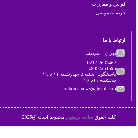
قوانین و مقررات
حریم خصوصی
ارتباط با ما
تهران - شریعتی
021-22637462
09352251595
پاسخگویی شنبه تا چهارشنبه ۱۱ تا ۱۹
پنجشنبه ۱۱تا ۱۵
prohome.news@gmail.com
کلیه حقوق
سایت پروهوم
محفوظ است @2025