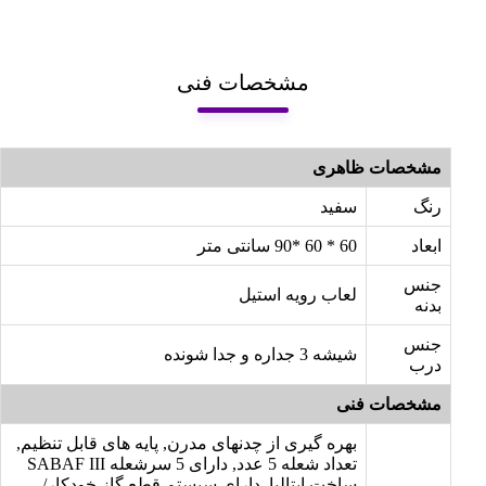
مشخصات فنی
مشخصات ظاهری
رنگ
سفید
ابعاد
60 * 60 *90 سانتی متر
جنس
لعاب رویه استیل
بدنه
جنس
شیشه 3 جداره و جدا شونده
درب
مشخصات فنی
بهره گیری از چدنهای مدرن, پایه های قابل تنظیم,
تعداد شعله 5 عدد, دارای 5 سرشعله SABAF III
ساخت ایتالیا, دارای سیستم قطع گاز خودکار/