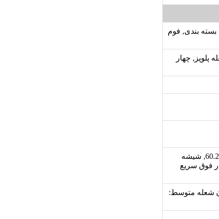
 فوم بسته بندی, فوم
ه کوچک, 1 عدد شعله متوسط, 1 عددشعله پلوپز, چهار
بوبین شیر Orkli (اسپانیا), پلیت گرد با پوشش لعابی, راندمان حرارتی:60.25, شیشه
ر فوق سریع
له کوچک: 1.22 کیلو وات, توان شعله متوسط: