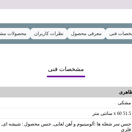
صات فنی
معرفی محصول
نظرات کاربران
محصولات مشا
مشخصات فنی
اهری
مشکی
51.5 x 60 سانتی متر
جنس سر شعله ها :آلومینیوم و آهن لعابی, جنس محصول : شیشه ای, د
فلزی