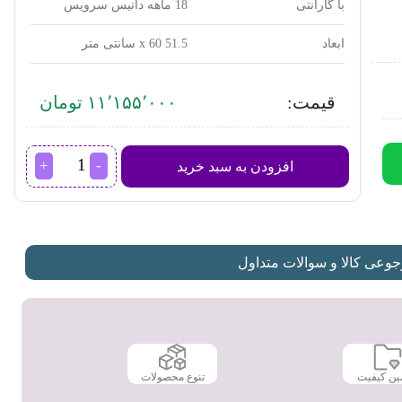
با گارانتی
18 ماهه داتیس سرویس
ابعاد
51.5 x 60 سانتی متر
قیمت:
۱۱٬۱۵۵٬۰۰۰ تومان
اجاق
افزودن به سبد خرید
گاز
داتیس مدل
DG-
402
عدد
عی کالا و سوالات متداول
ین کیفیت
تنوع محصولات