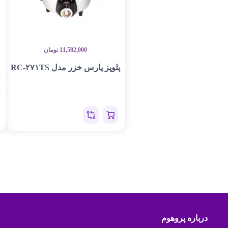
11,582,000
تومان
پلوپز پارس خزر مدل RC-۲۷۱TS
چ
R
درباره پروهوم