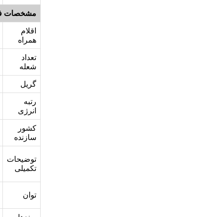
مشخصات ف
اقلام
همراه
تعداد
شعله
گریل
رتبه
انرژی
کشور
سازنده
توضیحات
تکمیلی
توان