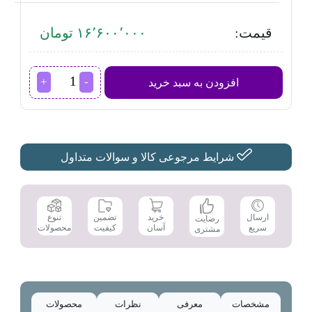
قیمت:
۱۶٬۶۰۰٬۰۰۰ تومان
اجاق
افزودن به سبد خرید
گاز
داتیس مدل
DG-
531
عدد
شرایط مرجوعی کالا و سوالات متداول
تضمین
ارسال
خرید
تنوع
رضایت
کیفیت
سریع
آسان
محصولات
مشتری
مشخصات
معرفی
نظرات
محصولات