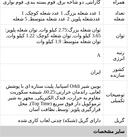
همراه
گارانتی, دو شاخه برق, فوم بسته بندی, فوم نواری
تعداد
1 عدد شعله بزرگ, 1 عدد شعله کوچک, 1
شعله
عددشعله پلوپز, 2 عدد شعله متوسط, 5 شعله
توان شعله بزرگ:2.75 کیلو وات, توان شعله پلوپز:
توان
3.65 کیلو وات, توان شعله کوچک: 1.22 کیلو وات,
توان شعله متوسط: 1.9 کیلو وات
رتبه
A
انرژی
کشور
ایران
سازنده
بوبین شیر Orkli اسپانیا, پلیت ستاره ای با پوشش
لعابی, راندمان حرارتی:60.25, شیشه سکوریت
توضیحات
مقاوم به حرارت, فندک الکتریکی, مجهز به شیر
تکمیلی
ترموکوپل دار فوق سریع (Top Time), محل
قرارگیری پلوپز :وسط, نظافت آسان
گریل
دارای گریل (شبکه) چدنی لعاب کاری شده
سایر مشخصات