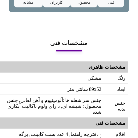
فنی
محصول
کاربران
مشابه
مشخصات فنی
مشخصات ظاهری
رنگ
مشکی
ابعاد
89x52 سانتی متر
جنس سر شعله ها :آلومینیوم و آهن لعابی, جنس
جنس
محصول : شیشه ای, دارای ولوم باکالیت آبکاری
بدنه
شده
مشخصات فنی
اقلام
- دفترچه راهنما, 4 عدد بست کابینت, برگه