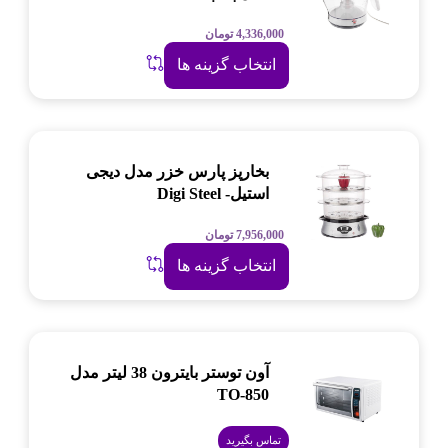
4,336,000
تومان
انتخاب گزینه ها
بخارپز پارس خزر مدل دیجی
استیل- Digi Steel
7,956,000
تومان
انتخاب گزینه ها
آون توستر بایترون 38 لیتر مدل
TO-850
تماس بگیرید