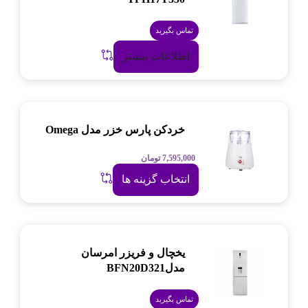
تماس بگیرید
اطلاعات بیشتر
خردکن پارس خزر مدل Omega
7,595,000
تومان
انتخاب گزینه ها
یخچال و فریزر امرسان
مدلBFN20D321
تماس بگیرید