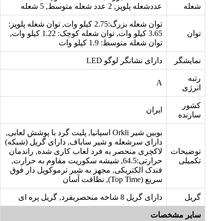
شعله
عددشعله پلوپز, 2 عدد شعله متوسط, 5 شعله
توان شعله بزرگ:2.75 کیلو وات, توان شعله پلوپز:
توان
3.65 کیلو وات, توان شعله کوچک: 1.22 کیلو وات,
توان شعله متوسط: 1.9 کیلو وات
نمایشگر
دارای نشانگر لوگو LED
رتبه
A
انرژی
کشور
ایران
سازنده
بوبین شیر Orkli اسپانیا, پلیت گرد با پوشش لعابی,
دارای سرشعله و شیر ساباف, دارای گریل (شبکه)
توضیحات
لاکچری منحصر به فرد لعاب کاری شده, راندمان
تکمیلی
حرارتی:64.5, شیشه سکوریت مقاوم به حرارت,
فندک الکتریکی, مجهز به شیر ترموکوپل دار فوق
سریع (Top Time), نظافت آسان
گریل
دارای گریل 8 شاخه منحصربفرد, گریل پره ای
سایر مشخصات