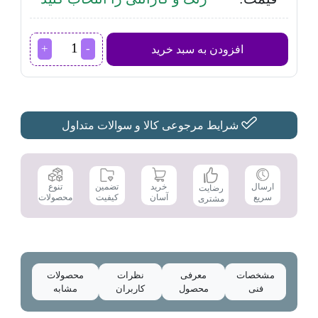
اجاق
افزودن به سبد خرید
گاز
داتیس مدل
DG-
541
عدد
شرایط مرجوعی کالا و سوالات متداول
تضمین
ارسال
خرید
تنوع
رضایت
کیفیت
سریع
آسان
محصولات
مشتری
مشخصات
معرفی
نظرات
محصولات
فنی
محصول
کاربران
مشابه