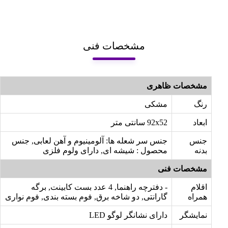
مشخصات فنی
مشخصات ظاهری
رنگ
مشکی
ابعاد
92x52 سانتی متر
جنس
جنس سر شعله ها: آلومینیوم و آهن لعابی, جنس
بدنه
محصول : شیشه ای, دارای ولوم فلزی
مشخصات فنی
اقلام
- دفترچه راهنما, 4 عدد بست کابینت, برگه
همراه
گارانتی, دو شاخه برق, فوم بسته بندی, فوم نواری
نمایشگر
دارای نشانگر لوگو LED