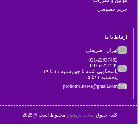
قوانین و مقررات
حریم خصوصی
ارتباط با ما
تهران - شریعتی
021-22637462
09352251595
پاسخگویی شنبه تا چهارشنبه ۱۱ تا ۱۹
پنجشنبه ۱۱تا ۱۵
prohome.news@gmail.com
کلیه حقوق
سایت پروهوم
محفوظ است @2025