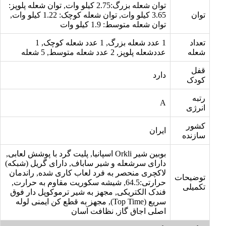
توان شعله بزرگ:2.75 کیلو وات, توان شعله پلوپز:
توان
3.65 کیلو وات, توان شعله کوچک: 1.22 کیلو وات,
توان شعله متوسط: 1.9 کیلو وات
تعداد
1 عدد شعله بزرگ, 1 عدد شعله کوچک, 1
شعله
عددشعله پلوپز, 2 عدد شعله متوسط, 5 شعله
قفل
دارد
کودک
رتبه
A
انرژی
کشور
ایران
سازنده
بوبین شیر Orkli اسپانیا, پلیت گرد با پوشش لعابی,
دارای سرشعله و شیر ساباف, دارای گریل (شبکه)
لاکچری منحصر به فرد لعاب کاری شده, راندمان
توضیحات
حرارتی:64.5, شیشه سکوریت مقاوم به حرارت,
تکمیلی
فندک الکتریکی, مجهز به شیر ترموکوپل دار فوق
سریع (Top Time), مجهز به قطع کن ایمنی لوله
اصلی اجاق گاز, نظافت آسان