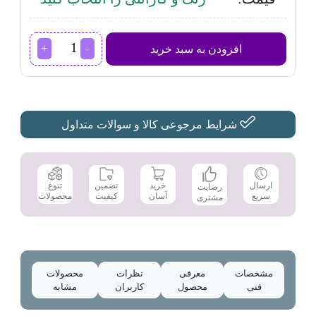
اجاق
افزودن به سبد خرید
گاز
داتیس مدل
DG-
546
عدد
شرایط مرجوعی کالا و سوالات متداول
تضمین
ارسال
خرید
تنوع
رضایت
کیفیت
سریع
آسان
محصولات
مشتری
مشخصات
معرفی
نظرات
محصولات
فنی
محصول
کاربران
مشابه