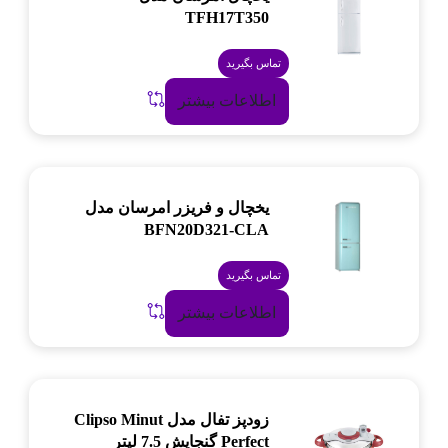
TFH17T350
تماس بگیرید
اطلاعات بیشتر
یخچال و فریزر امرسان مدل
BFN20D321-CLA
تماس بگیرید
اطلاعات بیشتر
زودپز تفال مدل Clipso Minut
Perfect گنجایش 7.5 لیتر