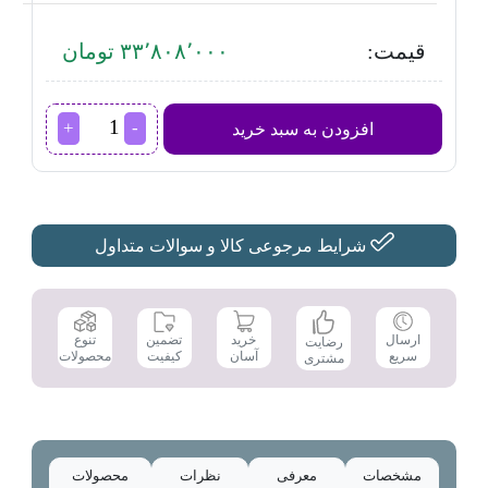
قیمت:
۳۳٬۸۰۸٬۰۰۰ تومان
اجاق
افزودن به سبد خرید
گاز
داتیس مدل
DG-
567
عدد
شرایط مرجوعی کالا و سوالات متداول
تضمین
ارسال
خرید
تنوع
رضایت
کیفیت
سریع
آسان
محصولات
مشتری
مشخصات
معرفی
نظرات
محصولات