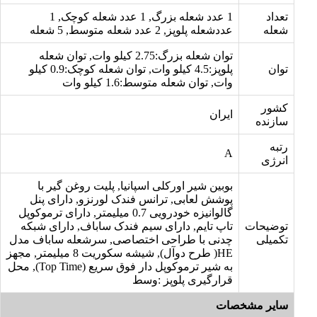
تعداد
1 عدد شعله بزرگ, 1 عدد شعله کوچک, 1
شعله
عددشعله پلوپز, 2 عدد شعله متوسط, 5 شعله
توان شعله بزرگ:2.75 کیلو وات, توان شعله
توان
پلوپز:4.5 کیلو وات, توان شعله کوچک:0.9 کیلو
وات, توان شعله متوسط:1.6 کیلو وات
کشور
ایران
سازنده
رتبه
A
انرژی
بوبین شیر اورکلی اسپانیا, پلیت روغن گیر با
پوشش لعابی, ترانس فندک لورنزو, دارای پنل
گالوانیزه خودرویی 0.7 میلیمتر, دارای ترموکوپل
توضیحات
تاپ تایم, دارای سیم فندک ساباف, دارای شبکه
تکمیلی
چدنی با طراحی اختصاصی, سرشعله ساباف مدل
HE( طرح دوآل), شیشه سکوریت 8 میلیمتر, مجهز
به شیر ترموکوپل دار فوق سریع (Top Time), محل
قرارگیری پلوپز :وسط
سایر مشخصات