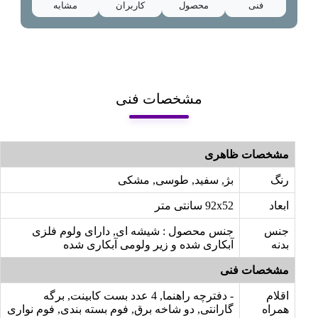
فنی
محصول
کاربران
مشابه
مشخصات فنی
مشخصات ظاهری
رنگ
بژ, سفید, طوسی, مشکی
ابعاد
92x52 سانتی متر
جنس
جنس محصول : شیشه ای, دارای ولوم فلزی
بدنه
آبکاری شده و زیر ولومی آبکاری شده
مشخصات فنی
اقلام
- دفترچه راهنما, 4 عدد بست کابینت, برگه
همراه
گارانتی, دو شاخه برق, فوم بسته بندی, فوم نواری