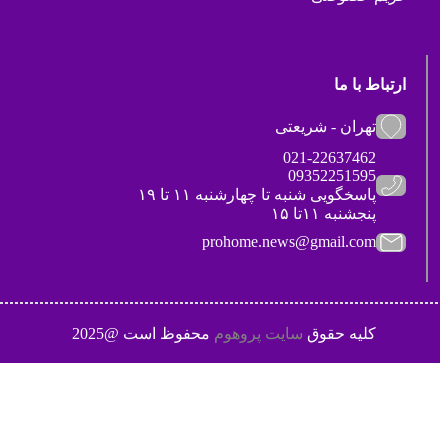
ارتباط با ما
تهران - شریعتی
021-22637462
09352251595
پاسخگویی شنبه تا چهارشنبه ۱۱ تا ۱۹
پنجشنبه ۱۱تا ۱۵
prohome.news@gmail.com
کلیه حقوق
سایت پروهوم
محفوظ است @2025