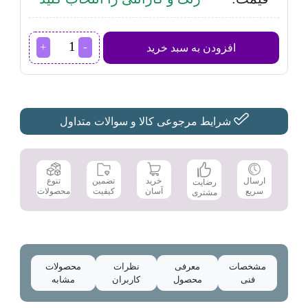
اجاق
افزودن به سبد خرید
گاز
داتیس مدل
DG-
572
عدد
شرایط مرجوعی کالا و سوالات متداول
تضمین
ارسال
خرید
تنوع
رضایت
کیفیت
سریع
آسان
محصولات
مشتری
مشخصات
معرفی
نظرات
محصولات
فنی
محصول
کاربران
مشابه