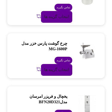
تماس بگیرید
انتخاب گزینه ها
چرخ گوشت پارس خزر مدل
MG-1600P
تماس بگیرید
انتخاب گزینه ها
یخچال و فریزر امرسان
مدلBFN20D321