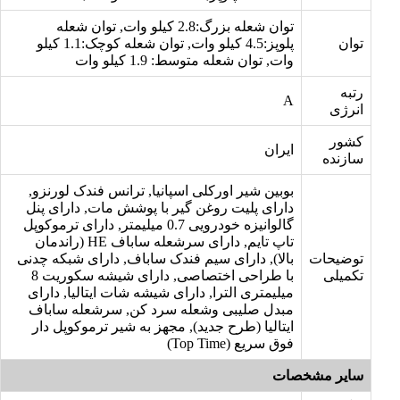
توان شعله بزرگ:2.8 کیلو وات, توان شعله
توان
پلوپز:4.5 کیلو وات, توان شعله کوچک:1.1 کیلو
وات, توان شعله متوسط: 1.9 کیلو وات
رتبه
A
انرژی
کشور
ایران
سازنده
بوبین شیر اورکلی اسپانیا, ترانس فندک لورنزو,
دارای پلیت روغن گیر با پوشش مات, دارای پنل
گالوانیزه خودرویی 0.7 میلیمتر, دارای ترموکوپل
تاپ تایم, دارای سرشعله ساباف HE (راندمان
توضیحات
بالا), دارای سیم فندک ساباف, دارای شبکه چدنی
تکمیلی
با طراحی اختصاصی, دارای شیشه سکوریت 8
میلیمتری الترا, دارای شیشه شات ایتالیا, دارای
مبدل صلیبی وشعله سرد کن, سرشعله ساباف
ایتالیا (طرح جدید), مجهز به شیر ترموکوپل دار
فوق سریع (Top Time)
سایر مشخصات