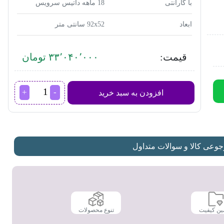
با گارانتی
18 ماهه داتیس سرویس
ابعاد
92x52 سانتی متر
قیمت:
۳۳٬۰۴۰٬۰۰۰ تومان
اجاق
افزودن به سبد خرید
گاز
داتیس مدل
DG-
582
عدد
عی کالا و سوالات متداول
ین کیفیت
تنوع محصولات