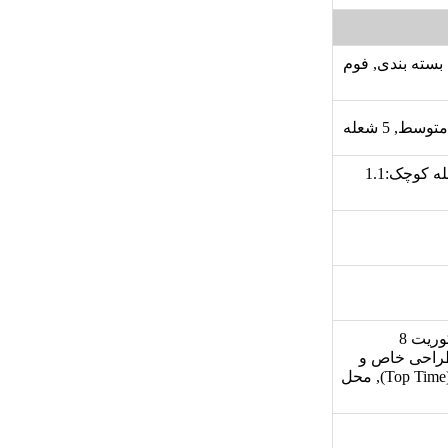
 فوم بسته بندی, فوم
توان شعله بزرگ:2.8 کیلو وات, توان شعله پلوپز:4.5 کیلو وات, توان شعله کوچک:1.1
پلیت روغن گیر با پوشش لعابی, ترانس فندک لورنزو, دارای شیشه سکوریت 8
 طراحی خاص و
منحصر به فرد چدن سرشعله, مجهز به شیر ترموکوپل دار فوق سریع (Top Time), محل