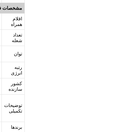
مشخصات ف
اقلام
همراه
تعداد
شعله
توان
رتبه
انرژی
کشور
سازنده
توضیحات
تکمیلی
برندها