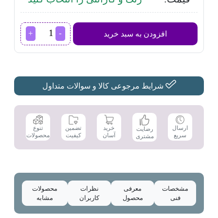
اجاق
افزودن به سبد خرید
گاز
داتیس مدل
DG-
599
عدد
شرایط مرجوعی کالا و سوالات متداول
تضمین
ارسال
خرید
تنوع
رضایت
کیفیت
سریع
آسان
محصولات
مشتری
مشخصات
معرفی
نظرات
محصولات
فنی
محصول
کاربران
مشابه