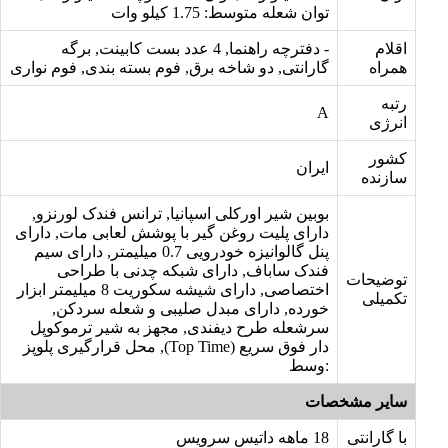
توان شعله متوسط: 1.75 کیلو وات
اقلام
- دفترچه راهنما, 4 عدد بست کابینت, برگه
همراه
گارانتی, دو شاخه برق, فوم بسته بندی, فوم نواری
رتبه
A
انرژی
کشور
ایران
سازنده
بوبین شیر اورکلی اسپانیا, ترانس فندک لورنزو,
دارای پلیت روغن گیر با پوشش لعابی مات, دارای
پنل گالوانیزه خودرویی 0.7 میلیمتر, دارای سیم
فندک ساباف, دارای شبکه چدنی با طراحی
توضیحات
اختصاصی, دارای شیشه سکوریت 8 میلیمتر ابزار
تکمیلی
خورده, دارای مبدل صلیبی و شعله سردکن,
سرشعله طرح دیفندی, مجهز به شیر ترموکوپل
دار فوق سریع (Top Time), محل قرارگیری پلوپز
:وسط
سایر مشخصات
با گارانتی
18 ماهه داتیس سرویس