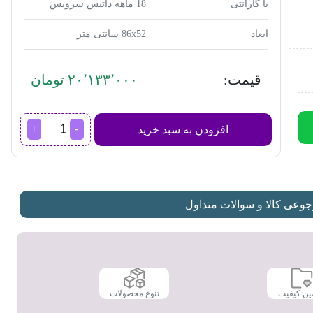
با گارانتی
18 ماهه داتیس سرویس
ابعاد
86x52 سانتی متر
قیمت:
۲۰٬۱۳۳٬۰۰۰ تومان
اجاق
افزودن به سبد خرید
گاز
داتیس مدل
DS-
514
عدد
عی کالا و سوالات متداول
ین کیفیت
تنوع محصولات