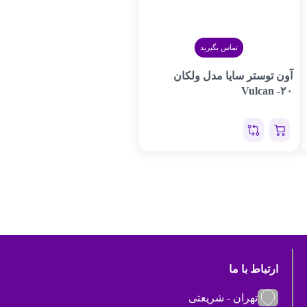
تماس بگیرید
آون توستر سایا مدل ولکان
Vulcan -۲۰
ارتباط با ما
تهران - شریعتی