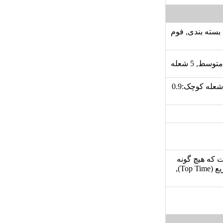
 فوم بسته بندی, فوم
توان شعله بزرگ:2.75 کیلو وات, توان شعله پلوپز: 3.58 کیلو وات, توان شعله کوچک:0.9
حی به گونه ای است که هیچ گونه
حرارتی به ولوم ها وارد نمی شود, مجهز به شیر ترموکوپل دار فوق سریع (Top Time),