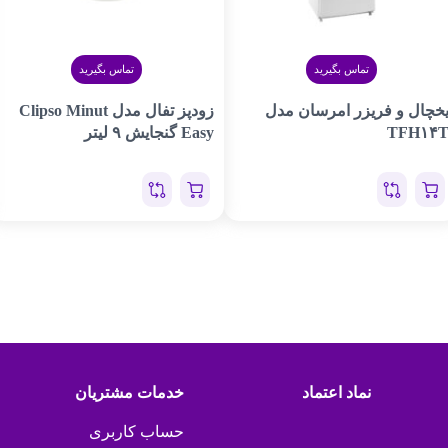
تماس بگیرید
تماس بگیرید
خچال و فریزر امرسان مدل
زودپز تفال مدل Clipso Minut
TFH۱۴
Easy گنجایش ۹ لیتر
نماد اعتماد
خدمات مشتریان
حساب کاربری