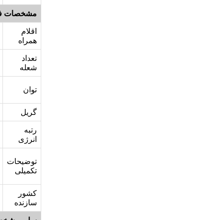
مشخصات ف
اقلام
همراه
تعداد
شعله
توان
گریل
رتبه
انرژی
توضیحات
تکمیلی
کشور
سازنده