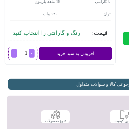
با گارانتی
18 ماهه باریتون
توان
۱۴۰۰ وات
قیمت:
رنگ و گارانتی را انتخاب کنید
اسپرسوساز
افزودن به سبد خرید
باریتون
مدل
BEC-
201400SX
عدد
عی کالا و سوالات متداول
ین کیفیت
تنوع محصولات