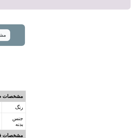
مشخ
مشخصات ظ
رنگ
جنس
بدنه
مشخصات ف