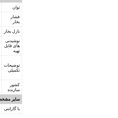
توان
فشار
بخار
نازل بخار
نوشیدنی
های قابل
تهیه
توضیحات
تکمیلی
کشور
سازنده
سایر مشخص
با گارانتی