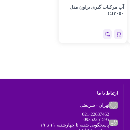
آب مرکبات گیری براون مدل
CJ۳۰۵۰
ارتباط با ما
تهران - شریعتی
021-22637462
09352251595
پاسخگویی شنبه تا چهارشنبه ۱۱ تا ۱۹