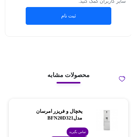
سایر کاربران کمک کنید.
ثبت نام
محصولات مشابه
یخچال و فریزر امرسان
مدلBFN20D321
تماس بگیرید