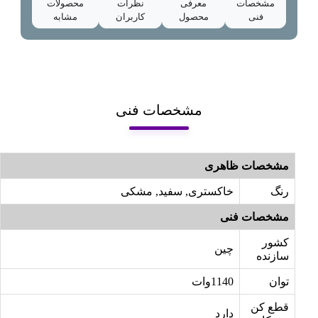
مشخصات
معرفی
نظرات
محصولات
فنی
محصول
کاربران
مشابه
مشخصات فنی
مشخصات ظاهری
رنگ
خاکستری, سفید, مشکی
مشخصات فنی
کشور
چین
سازنده
توان
1140وات
قطع کن
دارد