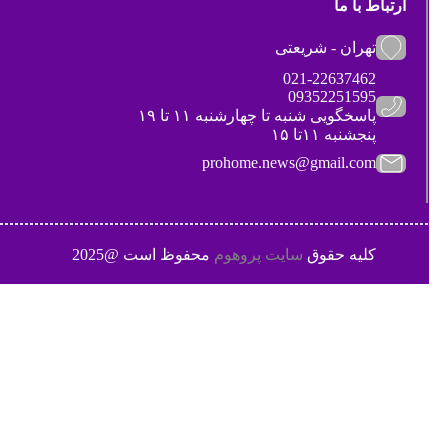
ارتباط با ما
تهران - شریعتی
021-22637462
09352251595
پاسخگویی شنبه تا چهارشنبه ۱۱ تا ۱۹
پنجشنبه ۱۱تا ۱۵
prohome.news@gmail.com
کلیه حقوق
سایت پروهوم
محفوظ است @2025