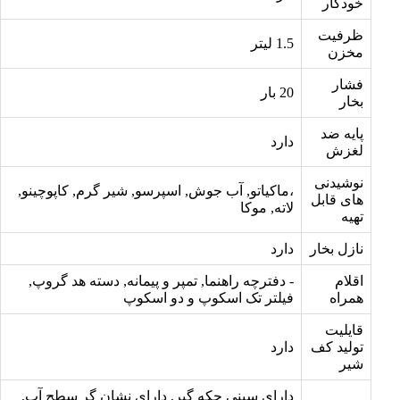
خودکار
ظرفیت
1.5 لیتر
مخزن
فشار
20 بار
بخار
پایه ضد
دارد
لغزش
نوشیدنی
،ماکیاتو, آب جوش, اسپرسو, شیر گرم, کاپوچینو,
های قابل
لاته, موکا
تهیه
نازل بخار
دارد
اقلام
- دفترچه راهنما, تمپر و پیمانه, دسته هد گروپ,
همراه
فیلتر تک اسکوپ و دو اسکوپ
قایلیت
تولید کف
دارد
شیر
دارای سینی چکه گیر, دارای نشان گر سطح آب,