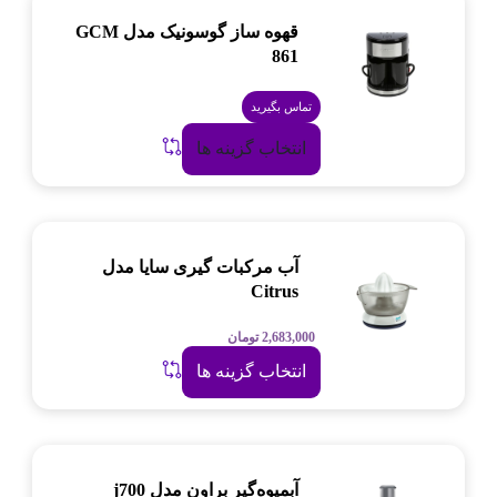
قهوه ساز گوسونیک مدل GCM
861
تماس بگیرید
انتخاب گزینه ها
آب‌ مرکبات‌ گیری سایا مدل
Citrus
2,683,000
تومان
انتخاب گزینه ها
آبمیوه‌گیر براون مدل j700