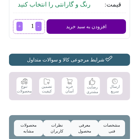
قیمت:
رنگ و گارانتی را انتخاب کنید
اسپرسو
افزودن به سبد خرید
ساز
باریتون
مدل
BEC-
213502SX
عدد
شرایط مرجوعی کالا و سوالات متداول
تضمین
ارسال
خرید
تنوع
رضایت
کیفیت
سریع
آسان
محصولات
مشتری
مشخصات
معرفی
نظرات
محصولات
فنی
محصول
کاربران
مشابه