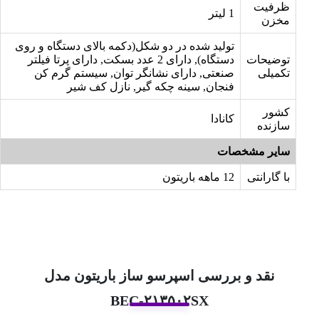
ظرفیت
1 لیتر
مخزن
تولید شده در دو شکل(دکمه بالای دستگاه و روی
توضیحات
دستگاه), دارای 2 عدد بسکت, دارای پرتا فیلتر
تکمیلی
صنعتی, دارای نشانگر توان, سیستم گرم کن
فنجان, سینه چکه گیر, نازل کف شیر
کشور
کانادا
سازنده
سایر مشخصات
با گارانتی
12 ماهه باریتون
نقد و بررسی اسپرسو ساز باریتون مدل
BEC-۲۱۳۵۰۲SX