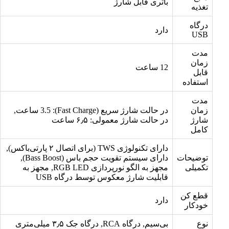
باتری قابل شارژ
تغذیه
درگاه
دارد
USB
مدت
زمان
12 ساعت
قابل
استفاده
مدت
زمان
در حالت شارژ سریع (Fast Charge): 3.5 ساعت,
شارژ
در حالت شارژ معمولی: ۶٫۵ ساعت
کامل
دارای تکنولوژی TWS (برای اتصال ۲ پارتی‌باکس),
توضیحات
دارای سیستم تقویت حجم باس (Bass Boost),
تکمیلی
مجهز به الگو نورپردازی RGB LED, مجهز به
قابلیت شارژ معکوس توسط درگاه USB
قطع کن
دارد
خودکار
نوع
بی‌سیم, درگاه RCA, درگاه جک ۳٫۵ میلی‌متری