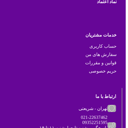
نماد اعتماد
خدمات مشتریان
حساب کاربری
سفارش های من
قوانین و مقررات
حریم خصوصی
ارتباط با ما
تهران - شریعتی
021-22637462
09352251595
پاسخگویی شنبه تا چهارشنبه ۱۱ تا ۱۹