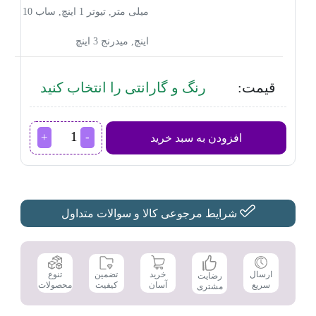
میلی متر, تیوتر 1 اینچ, ساب 10
اینچ, میدرنج 3 اینچ
قیمت:
رنگ و گارانتی را انتخاب کنید
اسپیکر
افزودن به سبد خرید
مکسیدر
مدل
AL-
323
عدد
شرایط مرجوعی کالا و سوالات متداول
تضمین
ارسال
خرید
تنوع
رضایت
کیفیت
سریع
آسان
محصولات
مشتری