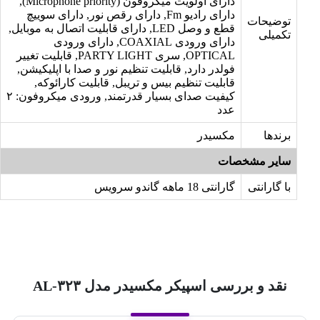
دارای اولویت میکروفون (Microphone priority),
دارای رادیو Fm, دارای رقص نور, دارای سوییچ
توضیحات
قطع و وصل LED, دارای قابلیت اتصال به موبایل,
تکمیلی
دارای ورودی COAXIAL, دارای ورودی
OPTICAL, سری PARTY LIGHT, قابلیت تغییر
فولدر دارد, قابلیت تنظيم نور و صدا با اپلیکیشن,
قابلیت تنظیم بیس و تریبل, قابلیت کارائوکه,
کیفیت صدای بسیار قدرتمند, ورودی میکروفون: ۲
عدد
برندها
مکسیدر
سایر مشخصات
با گارانتی
گارانتی 18 ماهه گاندو سرویس
نقد و بررسی اسپیکر مکسیدر مدل AL-۳۲۳