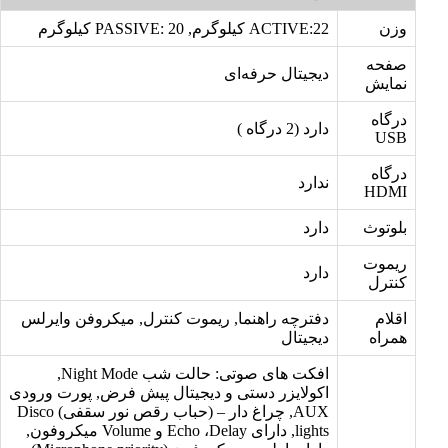
وزن
ACTIVE:22 کیلوگرم, PASSIVE: 20 کیلوگرم
صفحه
دیجیتال حرفه‌ای
نمایش
درگاه
دارد (2 درگاه )
USB
درگاه
ندارد
HDMI
بلوتوث
دارد
ریموت
دارد
کنترل
اقلام
دفترچه راهنما, ریموت کنترل, میکروفن وایرلس
همراه
دیجیتال
افکت های صوتی: حالت شب Night Mode,
اکولایزر دستی و دیجیتال پیش فرض, پورت ورودی
AUX, چراغ دار – (حباب رقص نور سقفی) Disco
lights, دارای Echo ،Delay و Volume میکروفون,