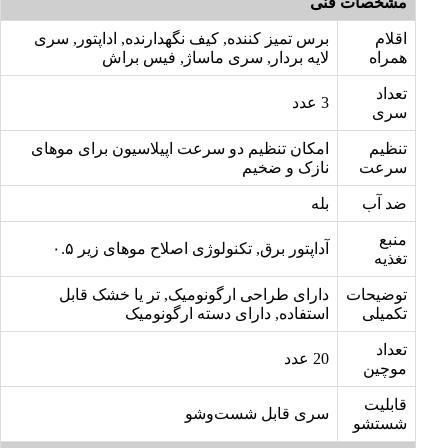
مشخصات فنی
اقلام
برس تميز کننده, کیف نگهدارنده, اداپتور, سری
همراه
لایه بردار, سری ماساژ, فیس براش
تعداد
3 عدد
سری
تنظیم
امکان تنظیم دو سرعت اپیلاسیون برای موهای
سرعت
نازک و ضخیم
ضد آب
بله
منبع
آداپتور برق, تکنولوژی اصلاح موهای زیر ۰.۵
تغذیه
توضیحات
دارای طراحی ارگونومیک, تر یا خشک قابل
تکمیلی
استفاده, دارای دسته ارگونومیک
تعداد
20 عدد
موچین
قابلیت
سری قابل شست‌وشو
شستشو