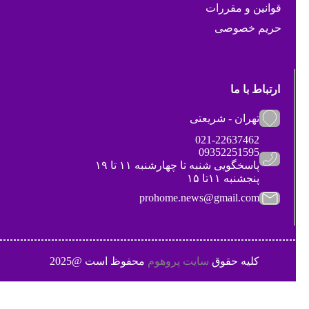
قوانین و مقررات
حریم خصوصی
ارتباط با ما
تهران - شریعتی
021-22637462
09352251595
پاسخگویی شنبه تا چهارشنبه ۱۱ تا ۱۹
پنجشنبه ۱۱تا ۱۵
prohome.news@gmail.com
کلیه حقوق
سایت پروهوم
محفوظ است @2025