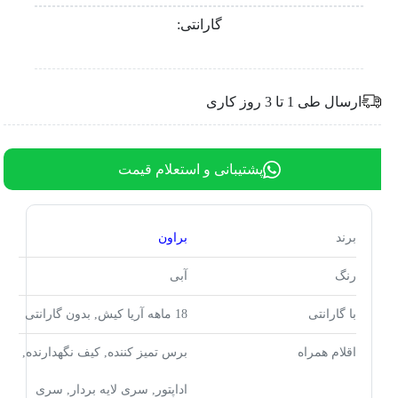
گارانتی:
ارسال طی 1 تا 3 روز کاری
پشتیبانی و استعلام قیمت
برند
براون
رنگ
آبی
با گارانتی
18 ماهه آریا کیش, بدون گارانتی
اقلام همراه
برس تميز کننده, کیف نگهدارنده,
اداپتور, سری لایه بردار, سری