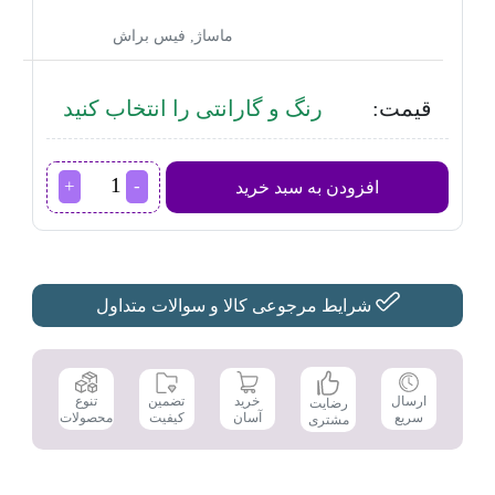
ماساژ, فیس براش
قیمت:
رنگ و گارانتی را انتخاب کنید
اپیلاتور
افزودن به سبد خرید
براون
مدل
SE5-
545
عدد
شرایط مرجوعی کالا و سوالات متداول
تضمین
ارسال
خرید
تنوع
رضایت
کیفیت
سریع
آسان
محصولات
مشتری