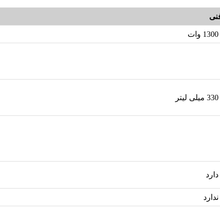
نی
1300 وات
330 میلی لیتر
دارد
ندارد