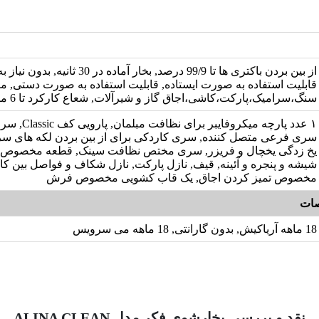
از بین بردن باکتری ها تا 99/9 درصد, بخار آماده 
قابلیت استفاده به صورت ایستاده, قابلیت استفاده به صورت دستی, م
سنگ،سرامیک،پارکت،کاشی،اجاق گاز و شیرآلات, شعاع کارکرد تا 6 متر
۱ عدد پارچه میکروفایبر
سری فرعی متصل کننده, سری کاردکی برای از بین بردن لکه های سر
یخ زدگی یخچال و فریزر, سری مختص نظافت سینک, قطعه مخصوص ت
شیشه و پنجره و آئینه, قیف, نازل پارکت, نازل شکاف و فواصل بین کا
مخصوص تمیز کردن اجاق, یک قاب کشویی مخصوص فرش
ات
18 ماهه آریاکیش, بدون گارانتی, 18 ماهه می سرویس
نقد و بررسی بخارشوی فکر مدل ALINA CLEAN