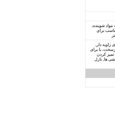
در 30 ثانیه, بدون نیاز به مواد شوینده,
ناسب برای
 برای نظافت مبلمان, پارویی کف Classic, سری زاویه دار,
سخت، یا برای
میز کردن
شی ها, نازل