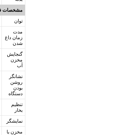
مشخصات ف
توان
مدت
زمان داغ
شدن
گنجایش
مخزن
آب
نشانگر
روشن
بودن
دستگاه
تنظیم
بخار
نمایشگر
مخزن با