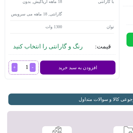
با گارانتی
18 ماهه آریاکیش, بدون
گارانتی, 18 ماهه می سرویس
توان
1300 وات
قیمت:
رنگ و گارانتی را انتخاب کنید
بخارشوی
افزودن به سبد خرید
فکر
مدل
ALINA
CLEAN
عدد
عی کالا و سوالات متداول