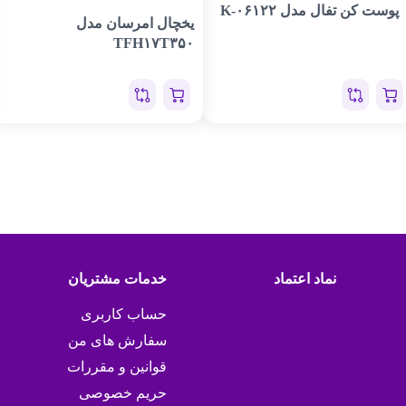
پوست کن تفال مدل K-۰۶۱۲۲
یخچال امرسان مدل
TFH۱۷T۳۵۰
نماد اعتماد
خدمات مشتریان
حساب کاربری
سفارش های من
قوانین و مقررات
حریم خصوصی