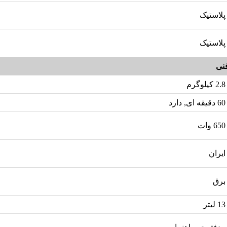
پلاستیک
پلاستیک
نی
2.8 کیلوگرم
60 دقیقه ای, دارد
650 وات
ایران
برق
13 لیتر