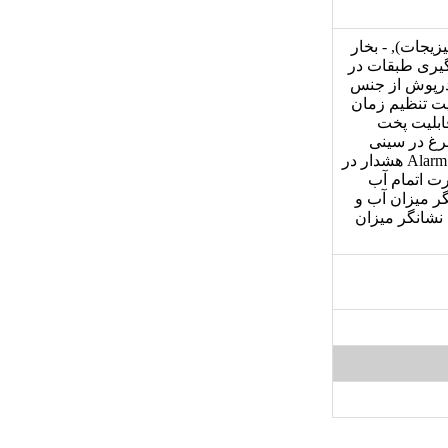
ﻳﺠﺎﺕ), - ﺑﺨﺎﺭ
3 طبقه با قابلیت بکارگیری طبقات در
ﻻﺭﻡ ﻫﺸﺪﺍﺭ, - درپوش از جنس
ی هر سه ظرف بخار, - دکمه Adjust ﺑﺎ ﻗﺎﺑﻠﻴﺖ ﺗﻨﻈﻴﻢ ﺯﻣﺎﻥ
 زمان طبخ, - قابلیت پخت
ت قرارگیری عمودی 6 عدد تخم مرغ در سینی
مشبک هر طبقه, - مجهز به 3 سینی از جنس استیل ضدزنگ, - مجهز به Alarm هشدار در
ﺕ ﺍﺗﻤﺎﻡ ﺁﺏ
ﺮ ﻣﻴﺰﺍﻥ ﺁﺏ ﻭ
 دیجیتال 4 دکمه, ﻣﺠﻬﺰ ﺑﻪ ﻧﺸﺎﻧﮕﺮ ﻣﻴﺰﺍﻥ