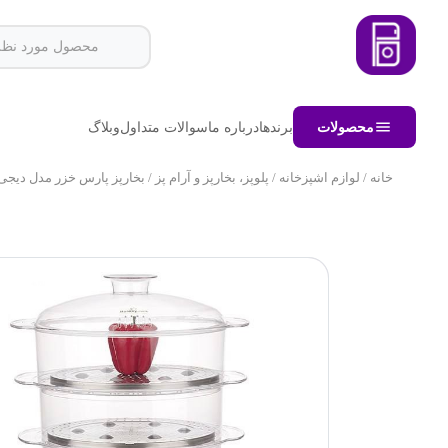
محصولات
برندها
درباره ما
سوالات متداول
وبلاگ
خانه
/
لوازم اشپزخانه
/
پلوپز، بخارپز و آرام پز
/ بخارپز پارس خزر مدل دیجی استیل- 