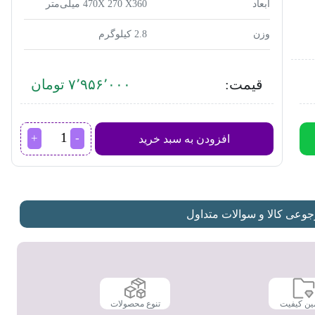
ابعاد
470X 270 X360 میلی‌متر
وزن
2.8 کیلوگرم
قیمت:
۷٬۹۵۶٬۰۰۰ تومان
بخارپز
افزودن به سبد خرید
پارس
خزر
مدل
دیجی
استیل-
Digi
عی کالا و سوالات متداول
Steel
عدد
ین کیفیت
تنوع محصولات