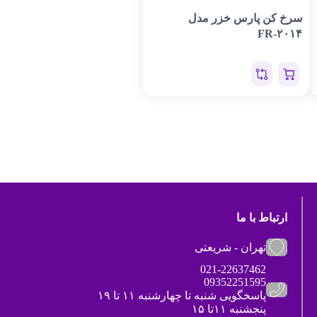
سرخ کن پارس خزر مدل
FR-۲۰۱۴
ارتباط با ما
تهران - شریعتی
021-22637462
09352251595
پاسخگویی شنبه تا چهارشنبه ۱۱ تا ۱۹
پنجشنبه ۱۱تا ۱۵