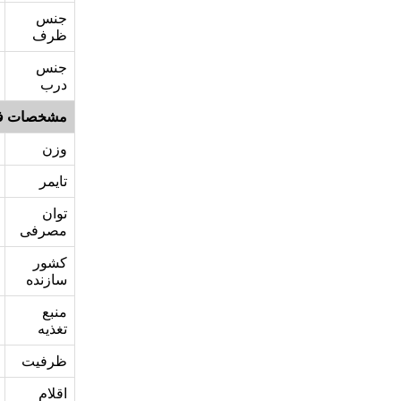
جنس
ظرف
جنس
درب
مشخصات ف
وزن
تایمر
توان
مصرفی
کشور
سازنده
منبع
تغذیه
ظرفیت
اقلام