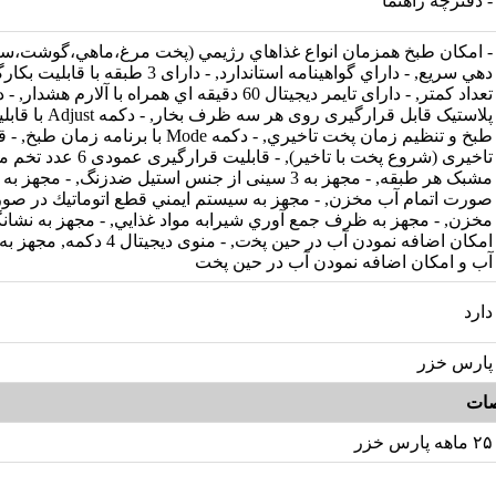
- دفترچه راهنما
- ﺍﻣﻜﺎﻥ ﻃﺒﺦ ﻫﻤﺰﻣﺎﻥ ﺍﻧﻮﺍﻉ ﻏﺬﺍﻫﺎﻱ ﺭژﻳﻤﻲ (ﭘﺨﺖ ﻣﺮﻍ،ﻣﺎﻫﻲ،ﮔﻮﺷﺖ،ﺳﻴﺰ
ﺩﻫﻲ ﺳﺮﻳﻊ, - ﺩﺍﺭﺍﻱ ﮔﻮﺍﻫﻴﻨﺎﻣﻪ ﺍﺳﺘﺎﻧﺪﺍﺭد, - دارای 
تعداد کمتر, - دارای تایمر دیجیتال 60 ﺩﻗﻴﻘﻪ ﺍﻱ ﻫﻤﺮﺍﻩ ﺑﺎ ﺁ
پلاستیک قابل قرارگیری رو
ﻃﺒﺦ ﻭ ﺗﻨﻈﻴﻢ ﺯﻣﺎﻥ ﭘﺨﺖ ﺗﺎﺧﻴﺮﻱ, - دکمه Mode با برنامه
تاخیری (شروع پخت با تاخیر), - قابلی
صورت اتمام آب مخزن, - ﻣﺠﻬﺰ ﺑﻪ ﺳﻴﺴﺘﻢ ﺍﻳﻤﻨﻲ ﻗﻄﻊ ﺍﺗﻮﻣﺎﺗﻴﻚ ﺩﺭ ﺻﻮﺭ
ﻣﺨﺰﻥ, - ﻣﺠﻬﺰ ﺑﻪ ﻇﺮﻑ ﺟﻤﻊ ﺁﻭﺭﻱ ﺷﻴﺮﺍﺑﻪ ﻣﻮﺍﺩ ﻏﺬﺍﻳﻲ, - ﻣﺠﻬﺰ ﺑﻪ ﻧﺸﺎﻧﮕ
ﺍﻣﻜﺎﻥ ﺍﺿﺎﻓﻪ ﻧﻤﻮﺩﻥ ﺁﺏ ﺩﺭ ﺣﻴﻦ ﭘﺨت, - منوی
ﺁﺏ ﻭ ﺍﻣﻜﺎﻥ ﺍﺿﺎﻓﻪ ﻧﻤﻮﺩﻥ ﺁﺏ ﺩﺭ ﺣﻴﻦ ﭘﺨﺖ
دارد
پارس خزر
ات
۲۵ ماهه پارس خزر