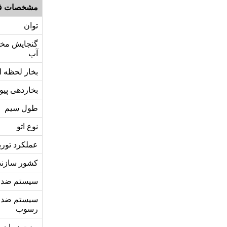
مشخصات ف
توان
گنجایش مخ
آب
بخار لحظه ا
بخاردهی پیو
طول سیم
نوع اتو
عملکرد تورب
کشور سازند
سیستم ضد 
سیستم ضد
رسوب