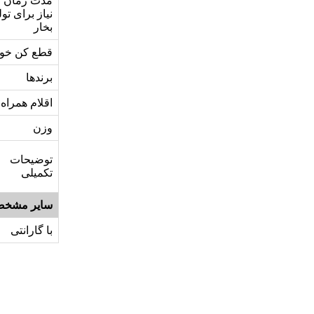
مدت زمان م
نیاز برای تول
بخار
قطع کن خود
برندها
اقلام همراه
وزن
توضیحات
تکمیلی
سایر مشخص
با گارانتی