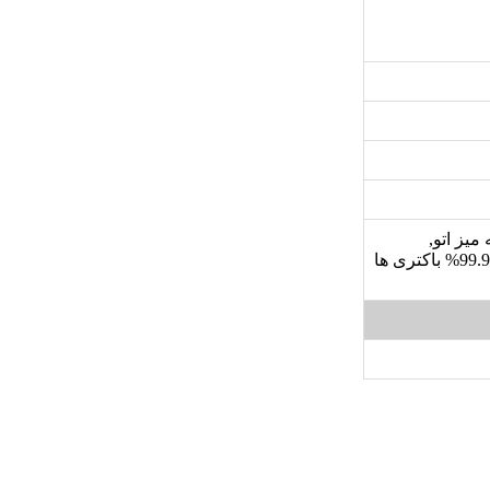
میز اتو,
خروجی بخار کمتر برای پارچه های ظریف, قابلیت از بین بردن 99.9% باکتری ها