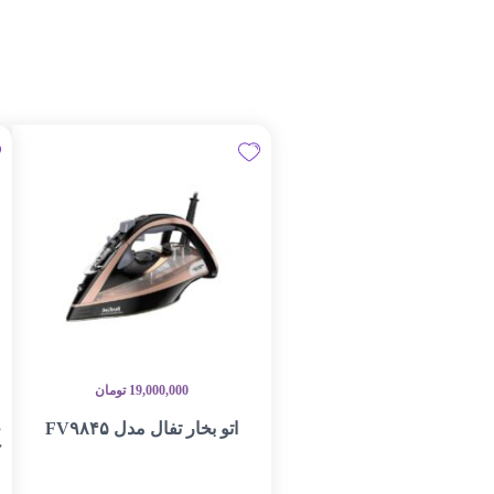
19,000,000
تومان
اتو بخار تفال مدل FV۹۸۴۵
ج
ک