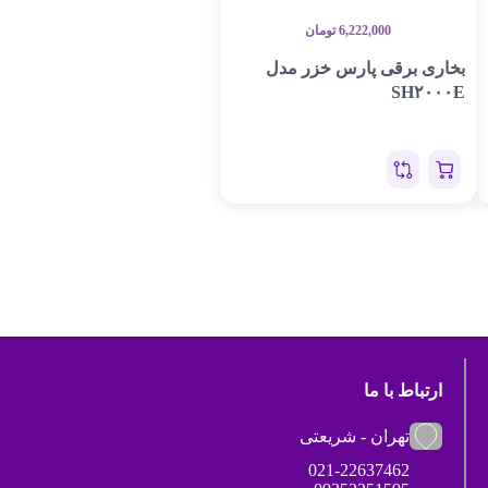
6,222,000
تومان
بخاری برقی پارس خزر مدل
SH۲۰۰۰E
ارتباط با ما
تهران - شریعتی
021-22637462