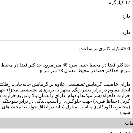
17 کیلوگرم
دارد
دارد
4500 کیلو کالری بر ساعت
مربع, حداکثر فضا در محیط معتدل 78 متر مربع
دارای خاصیت گرمایش تشعشعی علاوه بر گرمایش جابه‌جایی, رفلكت
ايجاد مقاوم در برابر تغيير رنگ, مجهز به برنرهای تشعشعی مجزاء ج
حرارت دلخواه (سراميک‌ها بادوام، دارای راندمان بالا و توزيع حرارت 
گریل (حفاظ فلزی) جهت جلوگیری از آسیب‌دیدگی در برابر سوختگی
(مخصوصاکودکان), مناسب منازل (نباید در اطاق خواب یا محیط‌های ک
شود)
ات