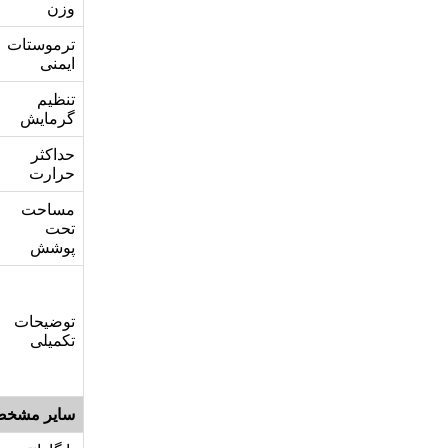
وزن
ترموستات
ایمنی
تنظیم
گرمایش
حداکثر
حرارت
مساحت
تحت
پوشش
توضیحات
تکمیلی
سایر مشخص