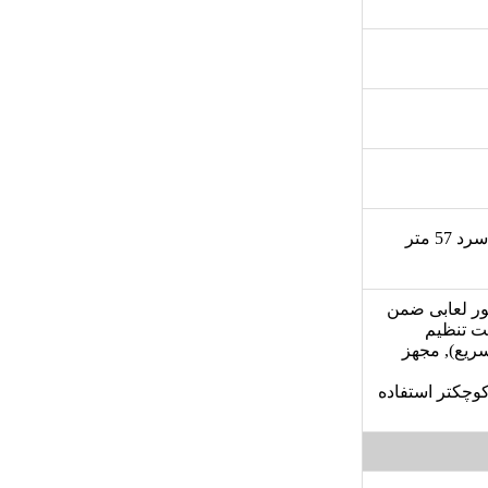
حداکثر فضا در محیط خیلی سرد 48 متر مربع, حداکثر فضا در محیط سرد 57 متر
ور لعابی ضمن
هت تنظيم
سريع), مجهز
وچکتر استفاده