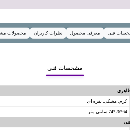
صات فنی
معرفی محصول
نظرات کاربران
محصولات مشا
مشخصات فنی
اهری
کرم, مشکی, نقره ای
64*26*74 سانتی متر
نی