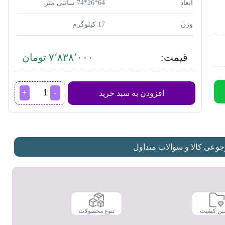
ابعاد
64*26*74 سانتی متر
وزن
17 کیلوگرم
قیمت:
۷٬۸۳۸٬۰۰۰ تومان
بخاری
افزودن به سبد خرید
بدون
دودکش
پلار
مدل
5PN
عدد
عی کالا و سوالات متداول
ین کیفیت
تنوع محصولات