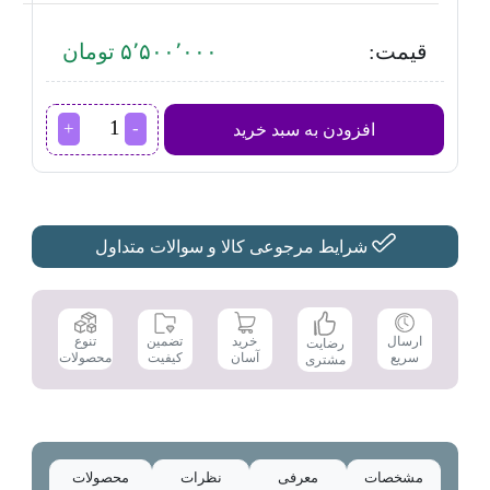
قیمت:
۵٬۵۰۰٬۰۰۰ تومان
بخاری
افزودن به سبد خرید
برقی
مگامکس
مدل
MQH2800
عدد
شرایط مرجوعی کالا و سوالات متداول
تضمین
ارسال
خرید
تنوع
رضایت
کیفیت
سریع
آسان
محصولات
مشتری
مشخصات
معرفی
نظرات
محصولات