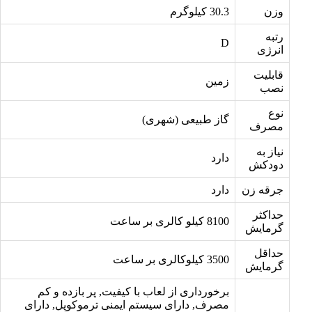
وزن
30.3 کیلوگرم
رتبه
D
انرژی
قابلیت
زمین
نصب
نوع
گاز طبیعی (شهری)
مصرف
نیاز به
دارد
دودکش
جرقه زن
دارد
حداکثر
8100 کیلو کالری بر ساعت
گرمایش
حداقل
3500 کیلوکالری بر ساعت
گرمایش
برخورداری از لعاب با کیفیت, پر بازده و کم
مصرف, دارای سیستم ایمنی ترموکوپل, دارای