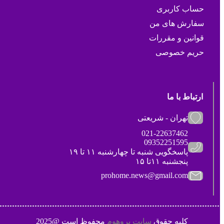
حساب کاربری
سفارش های من
قوانین و مقررات
حریم خصوصی
ارتباط با ما
تهران - شریعتی
021-22637462
09352251595
پاسخگویی شنبه تا چهارشنبه ۱۱ تا ۱۹
پنجشنبه ۱۱تا ۱۵
prohome.news@gmail.com
کلیه حقوق
سایت پروهوم
محفوظ است @2025