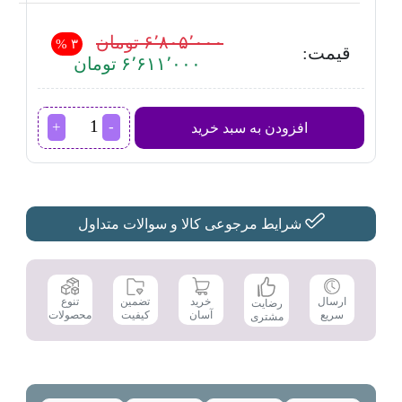
۶٬۸۰۵٬۰۰۰ تومان
۳ %
قیمت:
۶٬۶۱۱٬۰۰۰ تومان
تخم
افزودن به سبد خرید
مرغ
پز
فیلیپس
مدل
HD9137
عدد
شرایط مرجوعی کالا و سوالات متداول
تضمین
ارسال
خرید
تنوع
رضایت
کیفیت
سریع
آسان
محصولات
مشتری