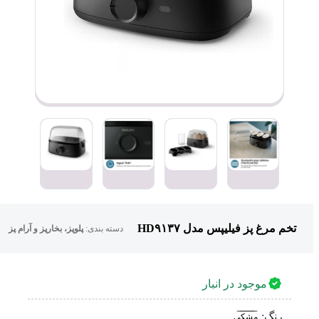
تخم مرغ پز فیلیپس مدل HD۹۱۳۷
دسته بندی:
پلوپز، بخارپز و آرام پز
موجود در انبار
رنگ:
مشکی