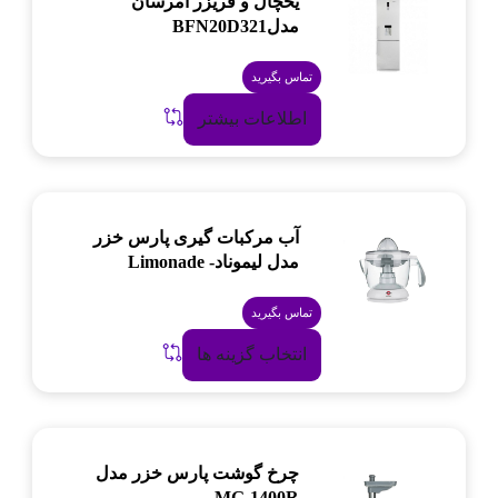
یخچال و فریزر امرسان
مدلBFN20D321
تماس بگیرید
اطلاعات بیشتر
آب مرکبات گیری پارس خزر
مدل لیموناد- Limonade
تماس بگیرید
انتخاب گزینه ها
چرخ گوشت پارس خزر مدل
MG-1400R