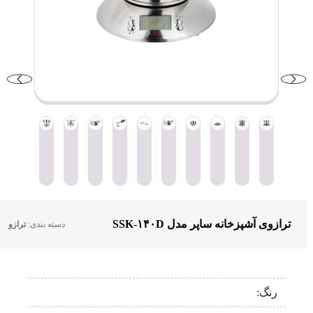
ترازوی آشپزخانه ساپر مدل SSK-۱۴۰D
دسته بندی:
ترازو
رنگ: