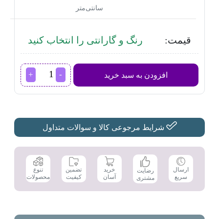
سانتی‌متر
قیمت:
رنگ و گارانتی را انتخاب کنید
ترازوی
افزودن به سبد خرید
آشپزخانه
ساپر
مدل
SSK-
140D
عدد
شرایط مرجوعی کالا و سوالات متداول
تضمین
ارسال
خرید
تنوع
رضایت
کیفیت
سریع
آسان
محصولات
مشتری