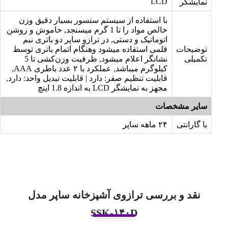
LCD
نمایشگر
با استفاده از سیستم سنسور بسیار دقیق وزن
خالص مواد را تا 1 گرم میسنجد, خاموش و روشن
اتوماتیک و دستی, در ترازو ساپر دو باتری نیم
توضیحات
قلمی استفاده میشود وهنگام اتمام باتری توسط
تکمیلی
نشانگر اعلام میشود, ظرفیت وزن‌کشی تا 5
کیلوگرم میباشد, عملکرد با ۲ عدد باطری AAA,
قابلیت تنظیم صفر: دارد | قابلیت تبدیل واحد: دارد,
مجهز به نمایشگر LCD به اندازه 1.8 اینچ
سایر مشخصات
با گارانتی
۲۴ ماهه ساپر
نقد و بررسی ترازوی آشپزخانه ساپر مدل
SSK-۱۴۰D