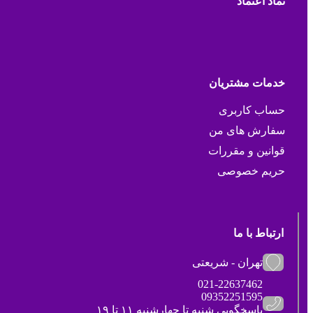
نماد اعتماد
خدمات مشتریان
حساب کاربری
سفارش های من
قوانین و مقررات
حریم خصوصی
ارتباط با ما
تهران - شریعتی
021-22637462
09352251595
پاسخگویی شنبه تا چهارشنبه ۱۱ تا ۱۹