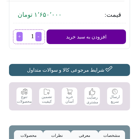
قیمت:
۱٬۶۵۰٬۰۰۰ تومان
ترازوی
افزودن به سبد خرید
آشپزخانه
کمری
مدل
4360
عدد
شرایط مرجوعی کالا و سوالات متداول
تضمین
ارسال
خرید
تنوع
رضایت
کیفیت
سریع
آسان
محصولات
مشتری
مشخصات
معرفی
نظرات
محصولات