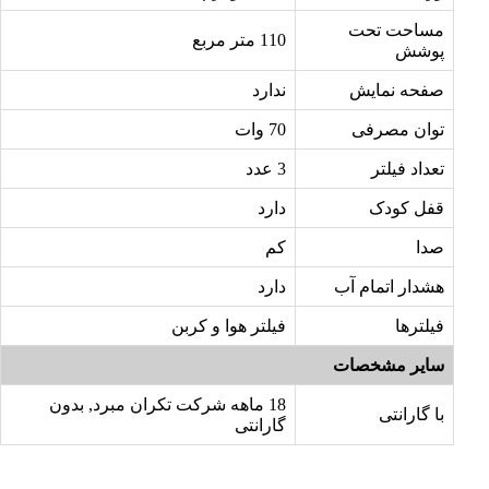
مساحت تحت
110 متر مربع
پوشش
صفحه نمایش
ندارد
توان مصرفی
70 وات
تعداد فیلتر
3 عدد
قفل کودک
دارد
صدا
کم
هشدار اتمام آب
دارد
فیلترها
فیلتر هوا و کربن
سایر مشخصات
18 ماهه شرکت تکران مبرد, بدون
با گارانتی
گارانتی