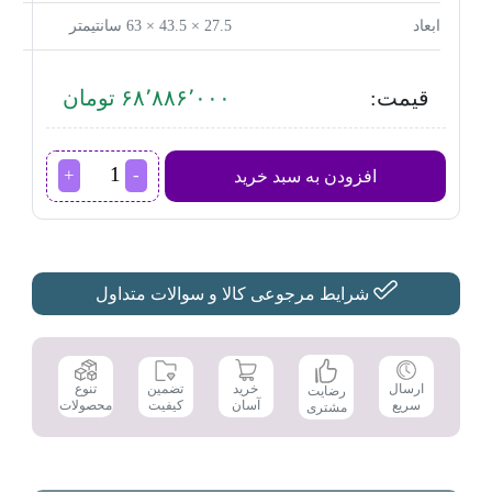
ابعاد
27.5 × 43.5 × 63 سانتیمتر
قیمت:
۶۸٬۸۸۶٬۰۰۰ تومان
تصفیه
افزودن به سبد خرید
هوای
ایستکول
مدل
TM-
TW400H
عدد
شرایط مرجوعی کالا و سوالات متداول
تضمین
ارسال
خرید
تنوع
رضایت
کیفیت
سریع
آسان
محصولات
مشتری