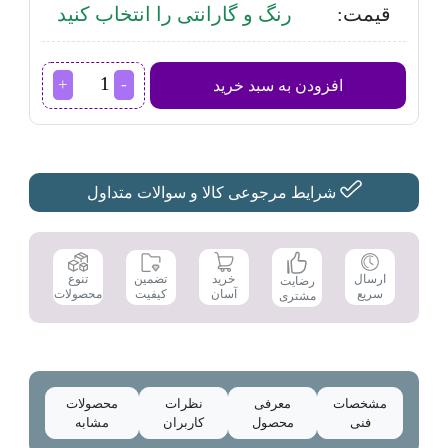
قیمت:
رنگ و گارانتی را انتخاب کنید
تلویزیون
افزودن به سبد خرید
ال
ای
دی
تی
سی
ال
شرایط مرجوعی کالا و سوالات متداول
مدل
49D3000i
سایز
49
تضمین
ارسال
خرید
تنوع
رضایت
اینچ
کیفیت
سریع
آسان
محصولات
مشتری
عدد
مشخصات
معرفی
نظرات
محصولات
فنی
محصول
کاربران
مشابه