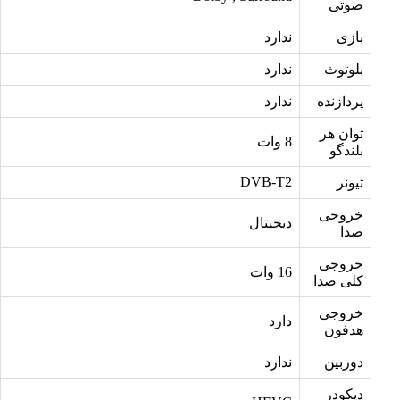
صوتی
بازی
ندارد
بلوتوث
ندارد
پردازنده
ندارد
توان هر
8 وات
بلندگو
DVB-T2
تیونر
خروجی
دیجیتال
صدا
خروجی
16 وات
کلی صدا
خروجی
دارد
هدفون
دوربین
ندارد
دیکودر