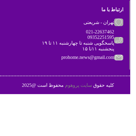
ارتباط با ما
تهران - شریعتی
021-22637462
09352251595
پاسخگویی شنبه تا چهارشنبه ۱۱ تا ۱۹
پنجشنبه ۱۱تا ۱۵
prohome.news@gmail.com
کلیه حقوق
سایت پروهوم
محفوظ است @2025