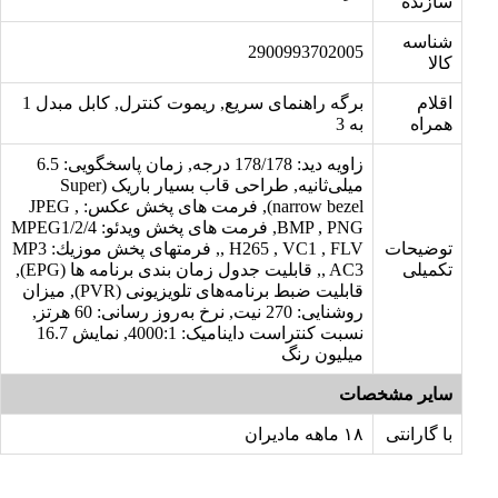
سازنده
شناسه
2900993702005
کالا
اقلام
برگه راهنمای سریع, ریموت کنترل, کابل مبدل 1
همراه
به 3
زاویه دید: 178/178 درجه, زمان پاسخگویی: 6.5
میلی‌ثانیه, طراحی قاب بسیار باریک (Super
narrow bezel), فرمت های پخش عكس: JPEG ,
BMP , PNG, فرمت های پخش ویدئو: MPEG1/2/4
توضیحات
, H265 , VC1 , FLV, فرمتهای پخش موزیك: MP3
تکمیلی
, AC3, قابلیت جدول زمان بندی برنامه ها (EPG),
قابلیت ضبط برنامه‌های تلویزیونی (PVR), میزان
روشنایی: 270 نیت, نرخ به‌روز رسانی: 60 هرتز,
نسبت کنتراست داینامیک: 4000:1, نمایش 16.7
میلیون رنگ
سایر مشخصات
با گارانتی
۱۸ ماهه مادیران