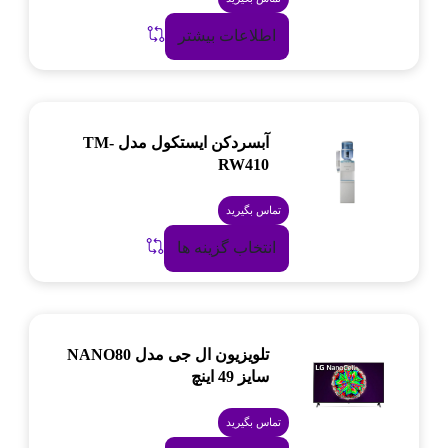
اطلاعات بیشتر
آبسردکن ایستکول مدل TM-
RW410
تماس بگیرید
انتخاب گزینه ها
تلویزیون ال جی مدل NANO80
سایز 49 اینچ
تماس بگیرید