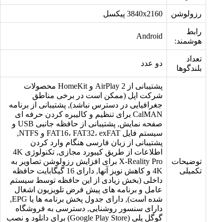
رزولوشن
3840x2160 پیکسل
رابط
Android
هوشمند:
تعداد
دو عدد
بلندگوها
پشتیبانی از AirPlay 2 و HomeKit محصولات
شرکت اپل (ممکن است در برخی مناطق
جغرافیایی در دسترس نباشد), پشتیبانی از برنامه
CalMAN برای تنظیم و کالیبره کردن حرفه ای
صفحه نمایش, پشتیبانی از حافظه جانبی USB و
سیستم فایل FAT16، FAT32، exFAT و NTFS,
پشتیبانی از زبان فارسی هنگام وارد کردن
اطلاعات از طریق کیبورد مجازی, تکنولوژی 4K
توضیحات
X-Reality Pro برای افزایش رزولوشن تصاویر به
تکمیلی
4K و کاهش نویز آنها, دارای 16 گیگابایت حافظه
داخلی (بخش زیادی از این حافظه توسط سیستم
عامل و برنامه های پیش فرض تلویزیون اشغال
شده است), دارای جدول پخش برنامه ها یا EPG,
دارای سنسور روشنایی, دسترسی به فروشگاه
گوگل پلی (Google Play Store) برای دانلود و نصب