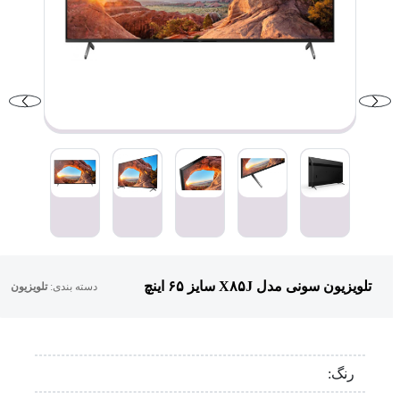
تلویزیون سونی مدل X۸۵J سایز ۶۵ اینچ
دسته بندی:
تلویزیون
رنگ: