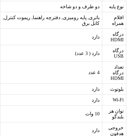
نوع پایه
دو طرف و دو شاخه
اقلام
باتری, پایه رومیزی, دفترچه راهنما, ریموت کنترل,
همراه
کابل برق
درگاه
دارد
HDMI
درگاه
دارد ( 3 عدد)
USB
تعداد
4 عدد
درگاه
HDMI
بلوتوث
دارد
Wi-Fi
دارد
توان هر
10 وات
بلندگو
خروجی
دارد
هدفون