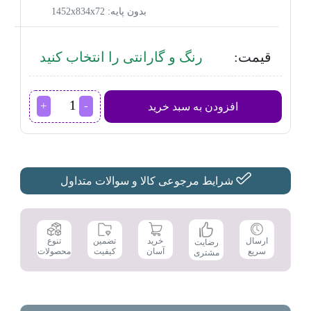
بدون پایه: 1452x834x72
قیمت:
رنگ و گارانتی را انتخاب کنید
تلویزیون
افزودن به سبد خرید
سونی
مدل
X85J
سایز
65
اینچ
شرایط مرجوعی کالا و سوالات متداول
عدد
تضمین
ارسال
خرید
تنوع
رضایت
کیفیت
سریع
آسان
محصولات
مشتری