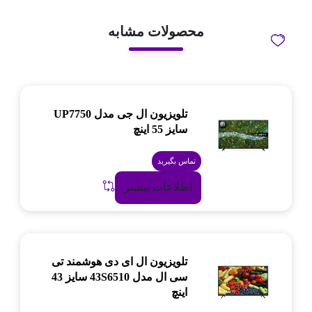
محصولات مشابه
تلویزیون ال جی مدل UP7750
سایز 55 اینچ
تماس بگیرید
اطلاعات بیشتر
تلویزیون ال ای دی هوشمند تی
سی ال مدل 43S6510 سایز 43
اینچ