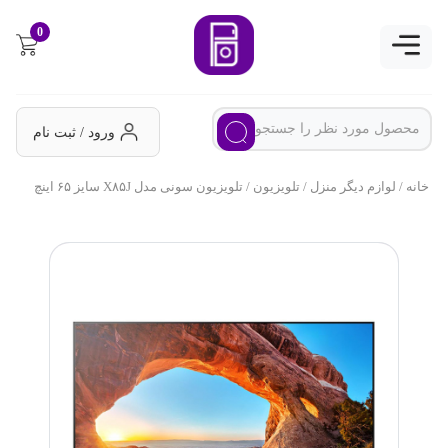
0
ورود / ثبت نام
خانه
/
لوازم دیگر منزل
/
تلویزیون
/ تلویزیون سونی مدل X۸۵J سایز ۶۵ اینچ