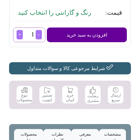
قیمت:
رنگ و گارانتی را انتخاب کنید
تلویزیون
افزودن به سبد خرید
سونی
مدل
X90J
سایز
55
اینچ
شرایط مرجوعی کالا و سوالات متداول
عدد
تضمین
ارسال
خرید
تنوع
رضایت
کیفیت
سریع
آسان
محصولات
مشتری
مشخصات
معرفی
نظرات
محصولات