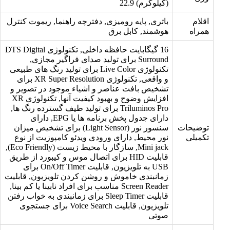
(کیلوگرم) 22.9
اقلام
باتری, پایه رومیزی, دفترچه راهنما, ریموت کنترل
همراه
هوشمند, کابل برق
16 گیگابایت حافظه داخلی, تکنولوژی DTS Digital
Surround برای تولید صدای فراگیر مجازی,
تکنولوژی Live Color برای تولید رنگ های طبیعی
و واقعی, تکنولوژی XR Super Resolution برای
تشخیص بافت عناصر و اشیاء موجود در تصویر و
افزایش وضوح و بهبود کیفیت آنها, تکنولوژی XR
Triluminos Pro برای تولید طیف گسترده رنگ ها,
دارای جدول پخش برنامه ها یا EPG, دارای
توضیحات
سنسور نور (Light Sensor) برای تشخیص میزان
تکمیلی
نور محیط, دارای ورودی ویدئو کامپوزیت از نوع
Mini jack, سازگار با محیط زیست (Eco Friendly),
قابلیت HID برای اتصال موس و کیبورد از طریق
USB به تلویزیون, قابلیت On/Off Timer برای
زمانبندی خاموش و روشن کردن تلویزیون, قابلیت
Screen Reader مناسب برای افراد نابینا یا کم بینا,
قابلیت Sleep Timer برای زمانبندی به خواب رفتن
تلویزیون, قابلیت Voice Search برای جستجوی
صوتی