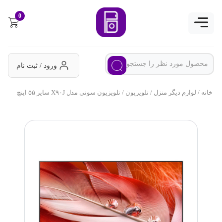
0
ورود / ثبت نام
خانه
/
لوازم دیگر منزل
/
تلویزیون
/ تلویزیون سونی مدل X۹۰J سایز ۵۵ اینچ