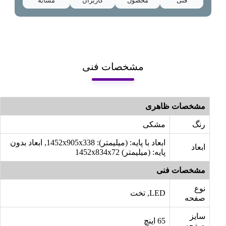
فنی
محصول
کاربران
مشابه
مشخصات فنی
مشخصات ظاهری
رنگ
مشکی
ابعاد با پایه: (میلیمتر): 1452x905x338, ابعاد بدون
ابعاد
پایه: (میلیمتر) 1452x834x72
مشخصات فنی
نوع
LED, تخت
صفحه
سایز
65 اینچ
صفحه