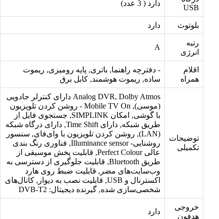
دارد ( 3 عدد)
USB
بلوتوث
دارد
رتبه
A
انرژی
اقلام
- دفترچه راهنما, باتری, پایه رومیزی, ریموت
همراه
ساده, ریموت هوشمند, کابل برق
Analog DVR, Dolby Atmos دارای کنترلر جادویی
(موسی), Mobile TV On - روشن کردن تلویزیون
با گوشی, امکان SIMPLINK, جستجوی فایل از
طریق شبکه, دارای Time Shift, دارای درگاه شبکه
(LAN), روشن کردن تلویزیون با وای‌فای, سنسور
توضیحات
روشنایی- Illuminance sensor, فناوری رنگ بندی
تکمیلی
عالی Perfect Colour, قابلیت پخش موسیقی از
طریق Bluetooth, قابلیت جلوگیری از دسترسی به
وب‌سایت‌های مضر, قابلیت ضبط روی هارد
اکسترنال و USB, قابلیت نصب به دیوار, کانال‌های
شخصی‌سازی شده, گیرنده دیجیتال: DVB-T2
خروجی
دارد
هدفون