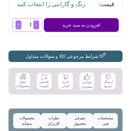
قیمت:
رنگ و گارانتی را انتخاب کنید
تلویزیون
افزودن به سبد خرید
هوشمند
ال
جی
مدل
OLED55C8GI
سایز
شرایط مرجوعی کالا و سوالات متداول
55
اینچ
عدد
تضمین
ارسال
خرید
تنوع
رضایت
کیفیت
سریع
آسان
محصولات
مشتری
مشخصات
معرفی
نظرات
محصولات
فنی
محصول
کاربران
مشابه