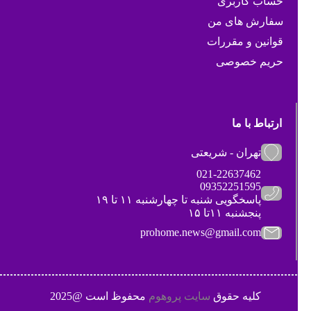
حساب کاربری
سفارش های من
قوانین و مقررات
حریم خصوصی
ارتباط با ما
تهران - شریعتی
021-22637462
09352251595
پاسخگویی شنبه تا چهارشنبه ۱۱ تا ۱۹
پنجشنبه ۱۱تا ۱۵
prohome.news@gmail.com
کلیه حقوق
سایت پروهوم
محفوظ است @2025