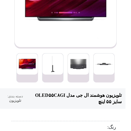
تلویزیون هوشمند ال جی مدل OLED۵۵C۸GI
دسته بندی:
تلویزیون
سایز ۵۵ اینچ
رنگ: