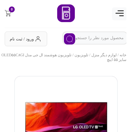
0
ورود / ثبت نام
خانه
/
لوازم دیگر منزل
/
تلویزیون
/ تلویزیون هوشمند ال جی مدل OLED۵۵C۸GI
سایز ۵۵ اینچ