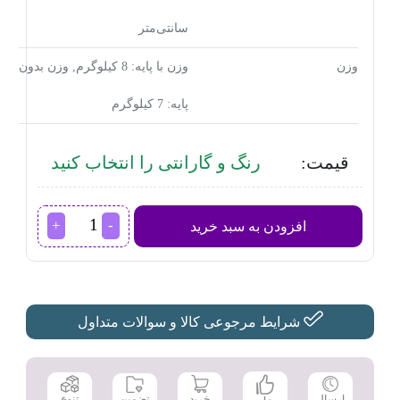
سانتی‌متر
وزن
وزن با پایه: 8 کیلوگرم, وزن بدون
پایه: 7 کیلوگرم
قیمت:
رنگ و گارانتی را انتخاب کنید
تلویزیون
افزودن به سبد خرید
LED
هوشمند
سام
الکترونیک
مدل
T5500
شرایط مرجوعی کالا و سوالات متداول
سایز
43
اینچ
عدد
تضمین
ارسال
خرید
تنوع