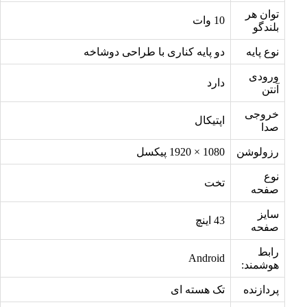
توان هر
10 وات
بلندگو
نوع پایه
دو پایه کناری با طراحی دوشاخه
ورودی
دارد
آنتن
خروجی
اپتیکال
صدا
رزولوشن
1080 × 1920 پیکسل
نوع
تخت
صفحه
سایز
43 اینچ
صفحه
رابط
Android
هوشمند:
پردازنده
تک هسته ای