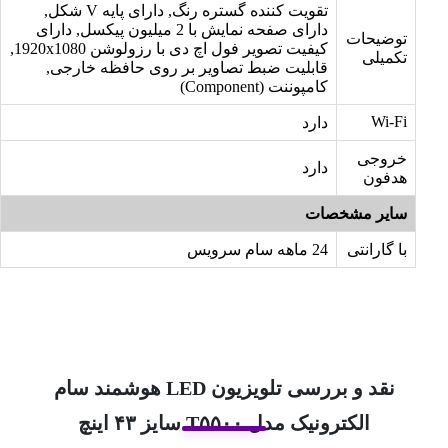
تقویت کننده گستره رنگ, دارای پایه V شکل,
دارای صفحه نمایش با 2 میلیون پیکسل, دارای
توضیحات
کیفیت تصویر فول اچ دی با رزولوشن 1920x1080,
تکمیلی
قابلیت ضبط تصاویر بر روی حافظه خارجی,
کامپوننت (Component)
Wi-Fi
دارد
خروجی
دارد
هدفون
سایر مشخصات
با گارانتی
24 ماهه سام سرویس
نقد و بررسی تلویزیون LED هوشمند سام
الکترونیک مدل T۵۵۰۰ سایز ۴۳ اینچ