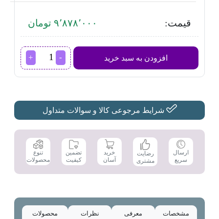
قیمت:
۹٬۸۷۸٬۰۰۰ تومان
توستر
افزودن به سبد خرید
بوش
مدل
TAT6A001
عدد
شرایط مرجوعی کالا و سوالات متداول
تضمین
ارسال
خرید
تنوع
رضایت
کیفیت
سریع
آسان
محصولات
مشتری
مشخصات
معرفی
نظرات
محصولات