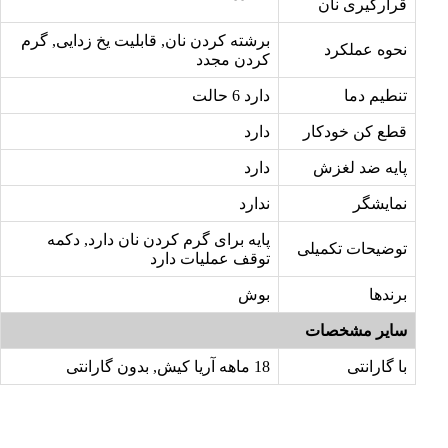
قرارگیری نان
برشته کردن نان, قابلیت یخ زدایی, گرم
نحوه عملکرد
کردن مجدد
تنطیم دما
دارد 6 حالت
قطع کن خودکار
دارد
پایه ضد لغزش
دارد
نمایشگر
ندارد
پایه برای گرم کردن نان دارد, دکمه
توضیحات تکمیلی
توقف عملیات دارد
برندها
بوش
سایر مشخصات
با گارانتی
18 ماهه آریا کیش, بدون گارانتی