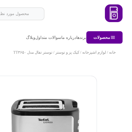
محصولات
برندها
درباره ما
سوالات متداول
وبلاگ
خانه
/
لوازم اشپزخانه
/
کیک پز و توستر
/ توستر تفال مدل TT۳۶۵۰