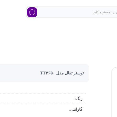
توستر تفال مدل TT۳۶۵۰
رنگ:
گارانتی: