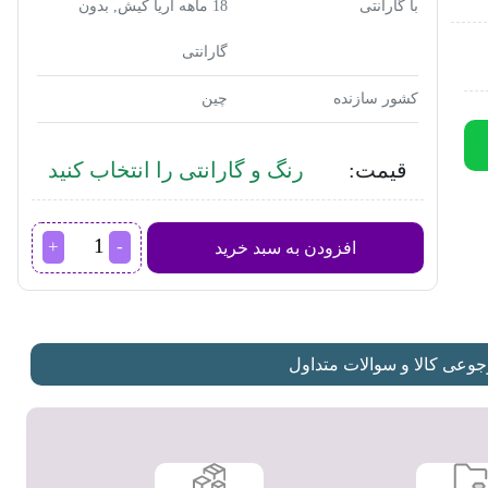
با گارانتی
18 ماهه آریا کیش, بدون
گارانتی
کشور سازنده
چین
قیمت:
رنگ و گارانتی را انتخاب کنید
توستر
افزودن به سبد خرید
تفال
مدل
TT3650
عدد
عی کالا و سوالات متداول