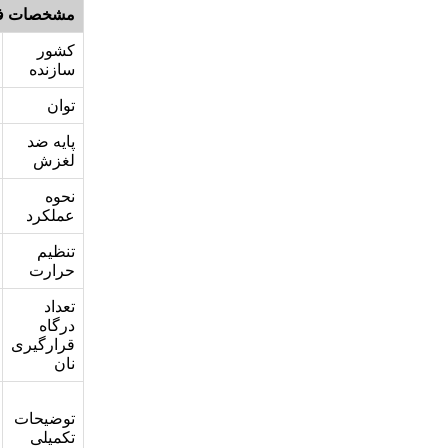
مشخصات ف
کشور
سازنده
توان
پایه ضد
لغزش
نحوه
عملکرد
تنظیم
حرارت
تعداد
درگاه
قرارگیری
نان
توضیحات
تکمیلی