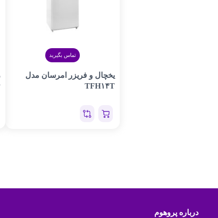
تماس بگیرید
یخچال و فریزر امرسان مدل
TFH۱۴T
y
درباره پروهوم