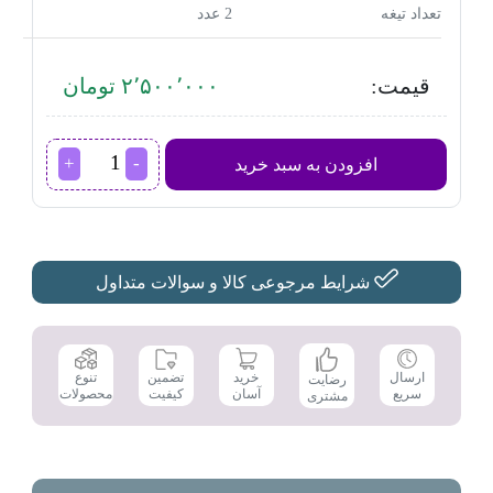
تعداد تیغه
2 عدد
قیمت:
۲٬۵۰۰٬۰۰۰ تومان
تیغ
افزودن به سبد خرید
یدک
ماشین
اصلاح
فیلیپس
مدل
QP220/51
شرایط مرجوعی کالا و سوالات متداول
عدد
تضمین
ارسال
خرید
تنوع
رضایت
کیفیت
سریع
آسان
محصولات
مشتری