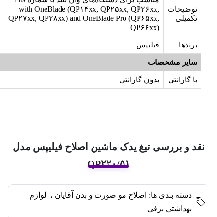
توضیحات
with OneBlade (QP۱۴xx, QP۲۵xx, QP۲۶xx,
تکمیلی
QP۲۷xx, QP۲۸xx) and OneBlade Pro (QP۶۵xx,
QP۶۶xx)
برندها
فیلیپس
سایر مشخصات
با گارانتی
بدون گارانتی
نقد و بررسی تیغ یدک ماشین اصلاح فیلیپس مدل
QP۲۲۰/۵۱
دسته بندی ها:
اصلاح مو صورت و بدن آقایان
،
لوازم
بهداشتی برقی